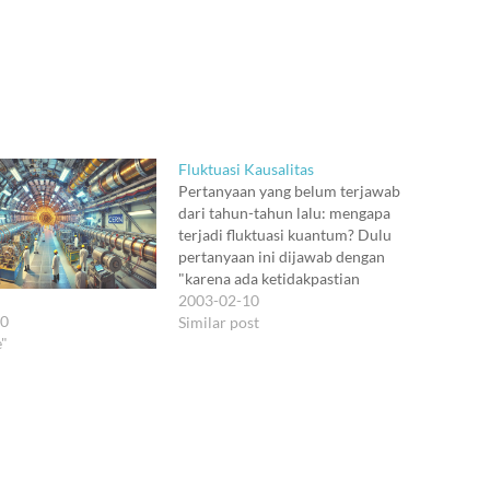
Fluktuasi Kausalitas
Pertanyaan yang belum terjawab
dari tahun-tahun lalu: mengapa
terjadi fluktuasi kuantum? Dulu
pertanyaan ini dijawab dengan
"karena ada ketidakpastian
Heisenberg", tapi kemudian
2003-02-10
30
soalnya bisa dibalik jadi "justru
Similar post
e"
ketidakpastian Heisenberg terjadi
akibat adanya fluktuasi kuantum".
Yang lebih menarik, pertanyaan
seperti ini tidak bisa dijawab
sampai sekarang, setidaknya tidak
dengan hukum fisika…