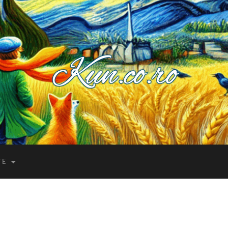
Kuncoro++
TE