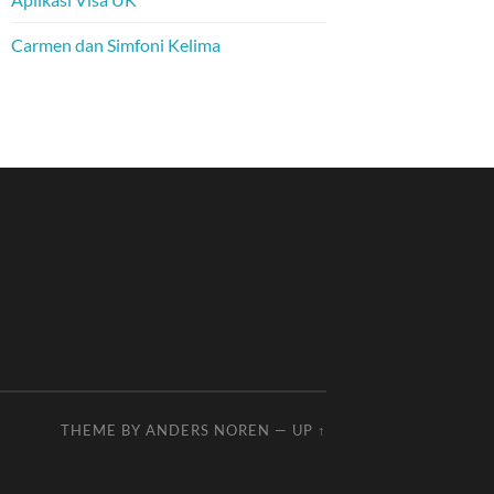
Carmen dan Simfoni Kelima
THEME BY
ANDERS NOREN
—
UP ↑