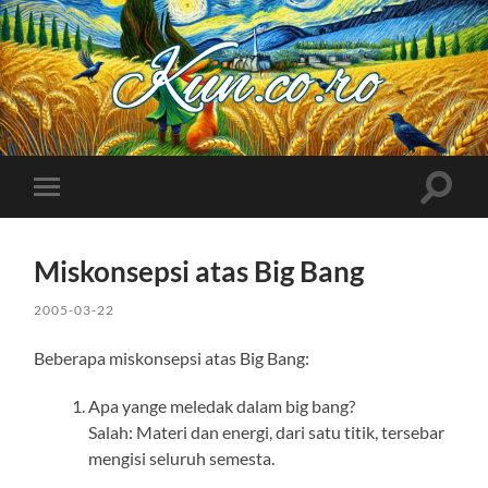
Kuncoro++
Toggle
Toggle
search
mobile
field
menu
Miskonsepsi atas Big Bang
2005-03-22
Beberapa miskonsepsi atas Big Bang:
Apa yange meledak dalam big bang?
Salah: Materi dan energi, dari satu titik, tersebar
mengisi seluruh semesta.