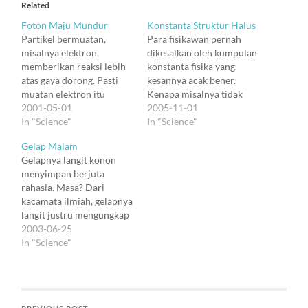
Related
Foton Maju Mundur
Konstanta Struktur Halus
Partikel bermuatan,
Para fisikawan pernah
misalnya elektron,
dikesalkan oleh kumpulan
memberikan reaksi lebih
konstanta fisika yang
atas gaya dorong. Pasti
kesannya acak bener.
muatan elektron itu
Kenapa misalnya tidak
berinteraksi dengan
2001-05-01
ada hubungan yang indah
2005-11-01
sesuatu, tapi dengan apa?
In "Science"
antara kecepatan cahaya
In "Science"
Bukan dengan ruang
c, muatan elektron e, dan
Gelap Malam
hampa, tentu. Interaksi
konstanta Plank h. Arnold
Gelapnya langit konon
antar muatan selalu
Sommerfeld pernah
menyimpan berjuta
menggunakan gelombang
menyusun konstanta
rahasia. Masa? Dari
elektromagnetik (atau
gabungan α = 2πe²/hc,
kacamata ilmiah, gelapnya
dengan kata lain, foton).
dan nilainya adalah
langit justru mengungkap
Tapi foton perlu waktu
1/137,036; atau 1/137
banyak rahasia. Waktu
2003-06-25
untuk bergerak antar
saja. Angka 137 pun jadi
Isaac Newton
In "Science"
partikel bermuatan, dan
semacam…
menurunkan formulasi
kalau si elektron…
mekanika gravitasi, orang
mulai bertanya: kenapa
gravitasi tidak membuat