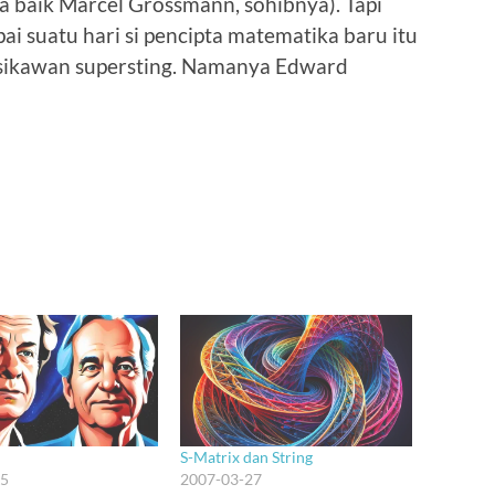
sa baik Marcel Grossmann, sohibnya). Tapi
ai suatu hari si pencipta matematika baru itu
isikawan supersting. Namanya Edward
S-Matrix dan String
05
2007-03-27