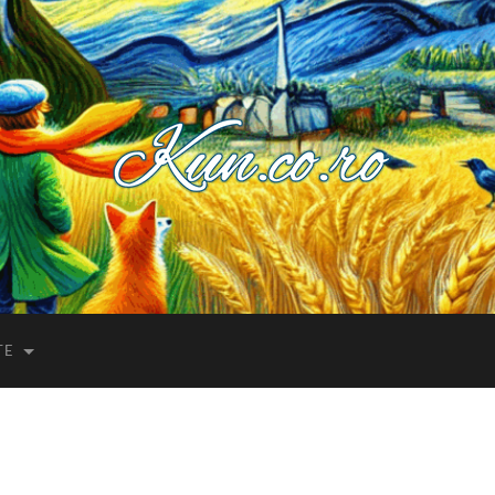
Kuncoro++
TE