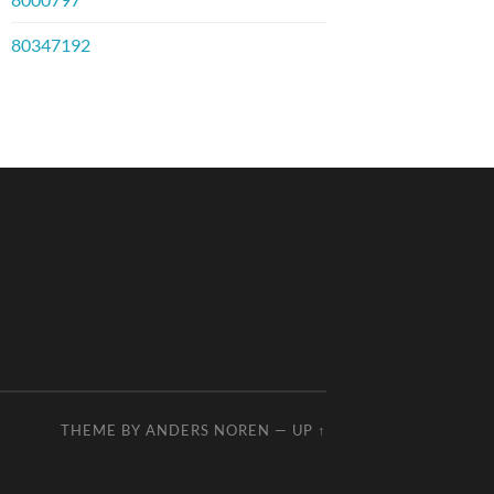
80347192
THEME BY
ANDERS NOREN
—
UP ↑