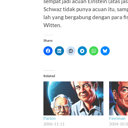
sempat jadi acuan Einstein (atas ja
Schwaz tidak punya acuan itu, samp
lah yang bergabung dengan para f
Witten.
Share:
Related
Parton
Feynman
2006-11-11
2004-10-