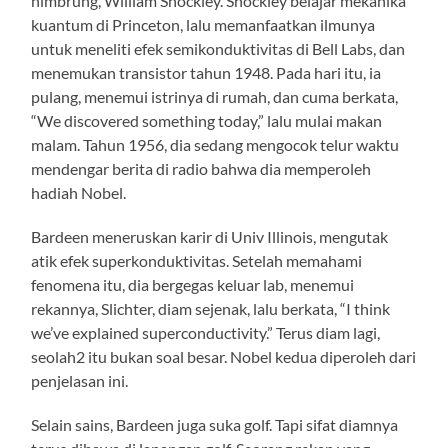
nimbrung, William Shockley. Shockley belajar mekanika
kuantum di Princeton, lalu memanfaatkan ilmunya
untuk meneliti efek semikonduktivitas di Bell Labs, dan
menemukan transistor tahun 1948. Pada hari itu, ia
pulang, menemui istrinya di rumah, dan cuma berkata,
“We discovered something today,” lalu mulai makan
malam. Tahun 1956, dia sedang mengocok telur waktu
mendengar berita di radio bahwa dia memperoleh
hadiah Nobel.
Bardeen meneruskan karir di Univ Illinois, mengutak
atik efek superkonduktivitas. Setelah memahami
fenomena itu, dia bergegas keluar lab, menemui
rekannya, Slichter, diam sejenak, lalu berkata, “I think
we’ve explained superconductivity.” Terus diam lagi,
seolah2 itu bukan soal besar. Nobel kedua diperoleh dari
penjelasan ini.
Selain sains, Bardeen juga suka golf. Tapi sifat diamnya