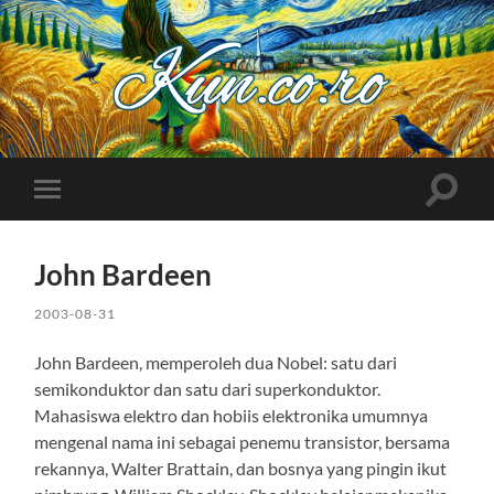
Kuncoro++
Toggle
Toggle
search
mobile
field
menu
John Bardeen
2003-08-31
John Bardeen, memperoleh dua Nobel: satu dari
semikonduktor dan satu dari superkonduktor.
Mahasiswa elektro dan hobiis elektronika umumnya
mengenal nama ini sebagai penemu transistor, bersama
rekannya, Walter Brattain, dan bosnya yang pingin ikut