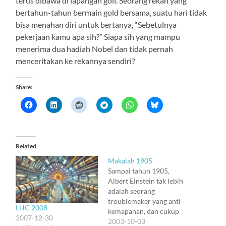
terus dibawa di lapangan golf. Seorang rekan yang
bertahun-tahun bermain gold bersama, suatu hari tidak
bisa menahan diri untuk bertanya, “Sebetulnya
pekerjaan kamu apa sih?” Siapa sih yang mampu
menerima dua hadiah Nobel dan tidak pernah
menceritakan ke rekannya sendiri?
Share:
Related
Makalah 1905
Sampai tahun 1905,
Albert Einstein tak lebih
adalah seorang
troublemaker yang anti
LHC 2008
kemapanan, dan cukup
2007-12-30
beruntung bisa bekerja di
2003-10-03