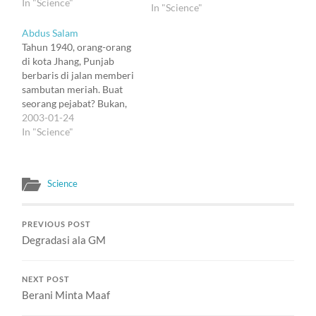
In "Science"
Kantor Paten di Bern, dan
In "Science"
entah kenapa bisa
Abdus Salam
menamatkan PhD di
Tahun 1940, orang-orang
Zurich. Konon sih tadinya
di kota Jhang, Punjab
tesisnya ditolak karena
berbaris di jalan memberi
terlalu singkat. Setelah
sambutan meriah. Buat
ditambahi satu kalimat,
seorang pejabat? Bukan,
tesisnya diterima, dan ia
buat seseorang yang jauh
2003-01-24
dinyatakan lulus. Tahun…
lebih hebat dari itu. Orang
In "Science"
itu Abdus Salam masuk
kota dengan bersepeda.
Usianya 14 tahun, dan ia
Science
baru saja memecahkan
rekor ujian matrikulasi di
Universitas Panjab. Ia
PREVIOUS POST
kemudian memperoleh…
Degradasi ala GM
NEXT POST
Berani Minta Maaf