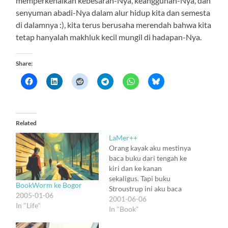
memperkenalkan kebesaran-Nya, keanggunan-Nya, dan
senyuman abadi-Nya dalam alur hidup kita dan semesta
di dalamnya :), kita terus berusaha merendah bahwa kita
tetap hanyalah makhluk kecil mungil di hadapan-Nya.
Share:
Related
LaMer++
Orang kayak aku mestinya
baca buku dari tengah ke
kiri dan ke kanan
sekaligus. Tapi buku
BookWorm ke Bogor
Stroustrup ini aku baca
2005-01-06
dari depan, dari preface
2001-06-06
In "Life"
ke introduction, ke
In "Book"
chapter 1, ke ... ke cover,