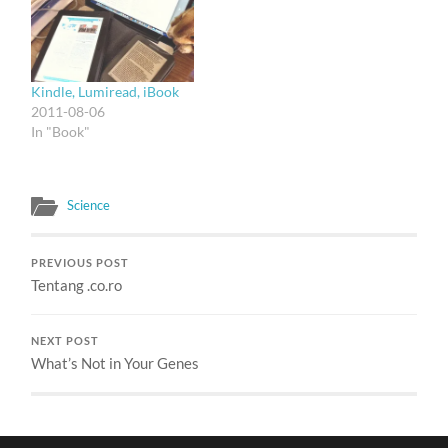
haha. Abis lewat beberapa
jam, aku baru meluangkan
waktu nonton covernya.
Mendung tebal di atas
lautan yang…
Kindle, Lumiread, iBook
2011-08-06
In "Book"
Science
PREVIOUS POST
Tentang .co.ro
NEXT POST
What’s Not in Your Genes