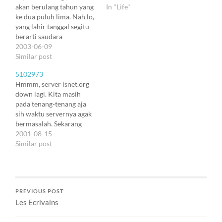
akan berulang tahun yang
In "Life"
ke dua puluh lima. Nah lo,
yang lahir tanggal segitu
berarti saudara
kembarnya Garfield, yang
2003-06-09
mewarisi seluruh sifat-
Similar post
sifat Garfield: self-centric,
5102973
suka bobo, doyan maem,
Hmmm, server isnet.org
suka jail, suka sinis, dan
down lagi. Kita masih
suka mukulin laba-laba.
pada tenang-tenang aja
Yang terakhir barangkali
sih waktu servernya agak
susah dicari
bermasalah. Sekarang
tandingannya. Tapi boleh
mati beneran. Ehr, ada
2001-08-15
lah diganti…
hubungannya nggak ya.
Similar post
Aku males juga kontak
KATI. Rasanya jadi nggak
terlalu dekat lagi sih, abis
lama dicuekin :).
PREVIOUS POST
Mendingan nunggu aja.
Les Ecrivains
Tapi aktivitas KKOI kan
terganggu juga. Temen-