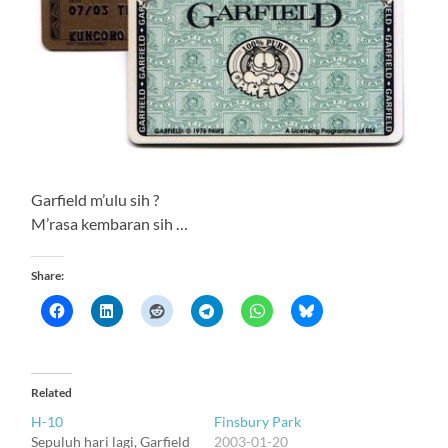
Garfield m’ulu sih ?
M’rasa kembaran sih …
Share:
Related
H-10
Finsbury Park
Sepuluh hari lagi, Garfield
2003-01-20