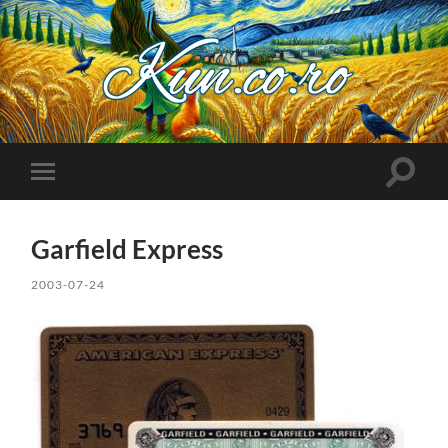
Kuncoro++
Toggle
Toggle
search
mobile
field
menu
Garfield Express
2003-07-24