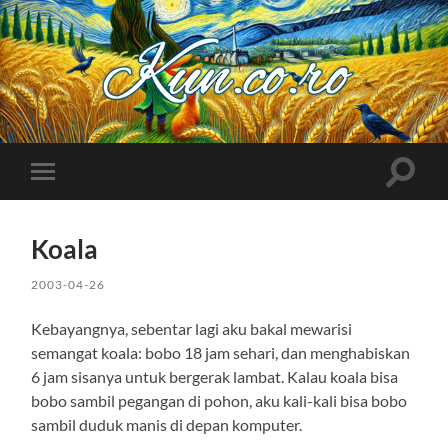
Kuncoro++
Toggle
Toggle
search
mobile
field
menu
Koala
2003-04-26
Kebayangnya, sebentar lagi aku bakal mewarisi
semangat koala: bobo 18 jam sehari, dan menghabiskan
6 jam sisanya untuk bergerak lambat. Kalau koala bisa
bobo sambil pegangan di pohon, aku kali-kali bisa bobo
sambil duduk manis di depan komputer.