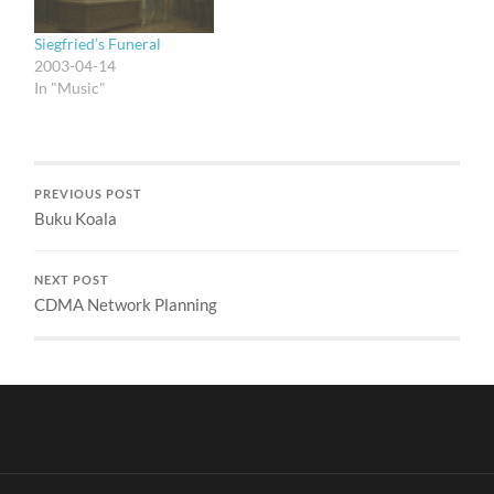
pet shop itu. Kali-kali
lama-lama si pus gemuk
Siegfried’s Funeral
itu apal…
2003-04-14
In "Music"
PREVIOUS POST
Buku Koala
NEXT POST
CDMA Network Planning