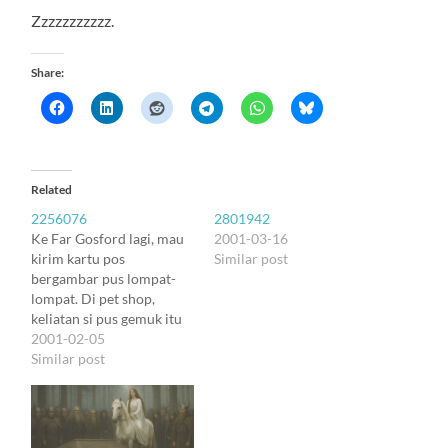
Zzzzzzzzzzz.
Share:
Related
2256076
2801942
Ke Far Gosford lagi, mau
2001-03-16
kirim kartu pos
Similar post
bergambar pus lompat-
lompat. Di pet shop,
keliatan si pus gemuk itu
lagi. Ngeliatin aku aja.
2001-02-05
Abis aku tau bahwa
Similar post
kantor pos Gosford jauh
lebih dekat daripada city-
centre, kayaknya aku
bakal sering-sering lewat