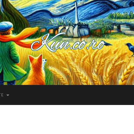
Kuncoro++
TE