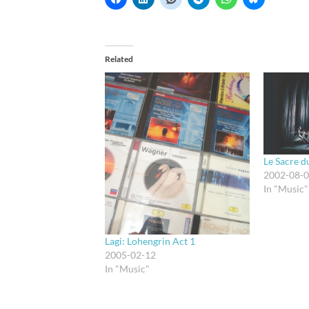
Related
Le Sacre d
2002-08-
In "Music"
Lagi: Lohengrin Act 1
2005-02-12
In "Music"