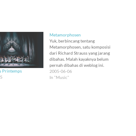
Metamorphosen
Yuk, berbincang tentang
Metamorphosen, satu komposisi
dari Richard Strauss yang jarang
dibahas. Malah kayaknya belum
pernah dibahas di weblog ini.
u Printemps
Dalam buku "Elaborasi Musik",
2005-06-06
05
filsuf Palestina Edward Said
In "Music"
memilih komposisi ini sebagai
paradigma pengalaman musik
yang etis dan tercerahkan, yang
dirasakan baik oleh komposer
dan pendengarnya: "In the
perspective afforded…