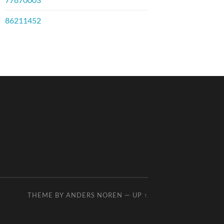
86211452
THEME BY
ANDERS NOREN
—
UP ↑