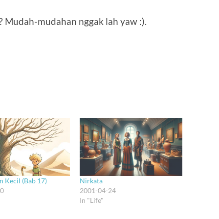
t? Mudah-mudahan nggak lah yaw :).
n Kecil (Bab 17)
Nirkata
20
2001-04-24
In "Life"