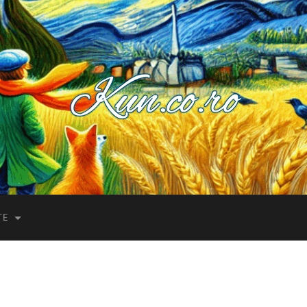
Kuncoro++
TE