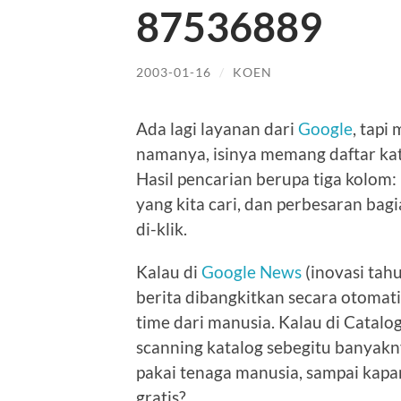
87536889
2003-01-16
/
KOEN
Ada lagi layanan dari
Google
, tapi
namanya, isinya memang daftar kat
Hasil pencarian berupa tiga kolom
yang kita cari, dan perbesaran ba
di-klik.
Kalau di
Google News
(inovasi tah
berita dibangkitkan secara otomat
time dari manusia. Kalau di Catalo
scanning katalog sebegitu banyak
pakai tenaga manusia, sampai kap
gratis?