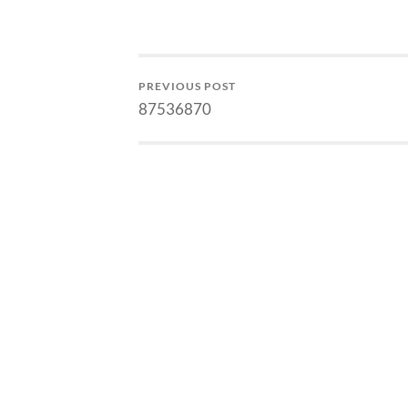
pernah khawatir, bahwa
perturbasi dalam orbit planet
mengakibatkan ketidakstabilan
tatasurya, setidaknya kalau
kalkulasi hanya memakai…
PREVIOUS POST
87536870