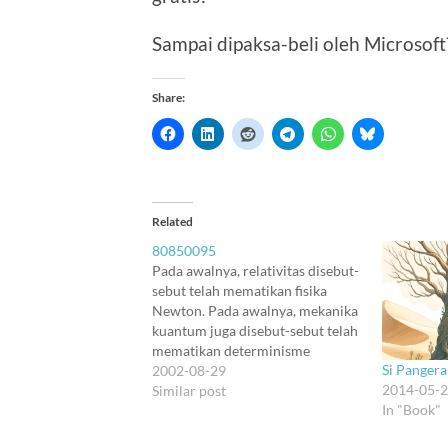
Sampai dipaksa-beli oleh Microsof
Share:
Related
80850095
Pada awalnya, relativitas disebut-
sebut telah mematikan fisika
Newton. Pada awalnya, mekanika
kuantum juga disebut-sebut telah
mematikan determinisme
Si Pangera
Laplace. Kali nggak bener. Tapi
2002-08-29
2014-05-
soalnya: kenapa abis nama
Similar post
In "Book"
Newton, nama Laplace harus
dibawa juga :). Konon Newton