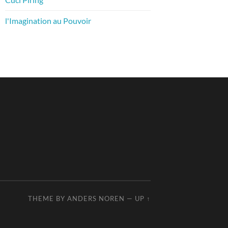
l'Imagination au Pouvoir
THEME BY
ANDERS NOREN
—
UP ↑