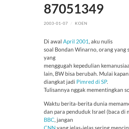
87051349
2003-01-07
/
KOEN
Di awal
April 2001
, aku nulis
soal Bondan Winarno, orang yang 
yang
menggugah kepedulian kemanusiaan 
lain, BW bisa berubah. Mulai kapan?
diangkat jadi
Pimred di SP
.
Tulisannya nggak mementingkan soa
Waktu berita-berita dunia memamer
dan para penduduk Israel (baca di 
BBC
, jangan
CNN
yang jelas-jelas sering menci