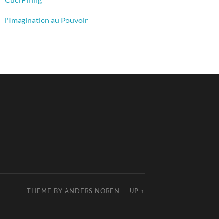
l'Imagination au Pouvoir
THEME BY
ANDERS NOREN
—
UP ↑