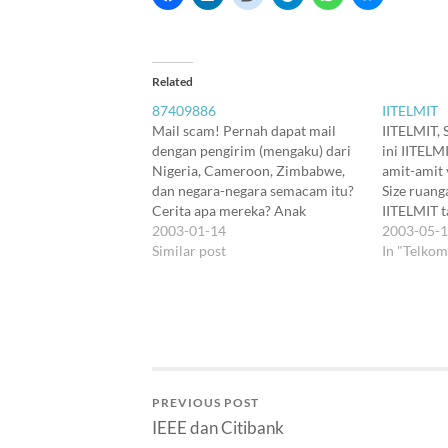
Related
87409886
IITELMIT
Mail scam! Pernah dapat mail
IITELMIT, 
dengan pengirim (mengaku) dari
ini IITELMI
Nigeria, Cameroon, Zimbabwe,
amit-amit 
dan negara-negara semacam itu?
Size ruang
Cerita apa mereka? Anak
IITELMIT 
hartawan terbunuh yang akan
2003-01-14
yang tahu
2003-05-
mewarisi jutaan dollar? Pegawai
Similar post
sepertigan
In "Telkom
perusahaan yang perlu menuntut
amit-amit, 
balik pembayaran berlebih dari
isinya buk
perusahaan minyak besar? Istri
infokom. 
politikus ternama yang harus
majalah ko
menerima transfer dari
suaminya? Mail-mail itu…
PREVIOUS POST
IEEE dan Citibank