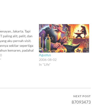
Senayan, Jakarta. Tapi
T paling alit, pelit, dan
yang aku pernah visit.
annya sekitar sepertiga
tahun kemaren, padahal
Agustus
n kemaren juga cuma
10
2006-08-02
ya tahun 2000. Asli
"
In "Life"
soalnya size sekecil itu
an semuanya soal
Ada yang pamer
mputer, koran, teh (!),…
NEXT POST
87093473