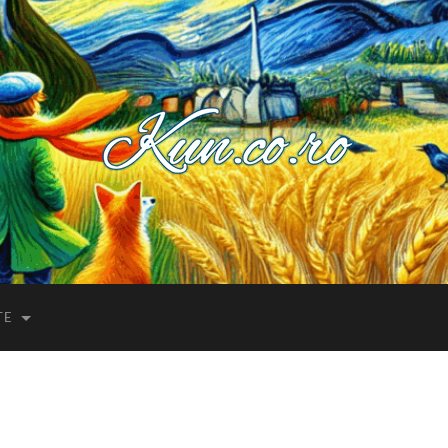
Kuncoro++
TE