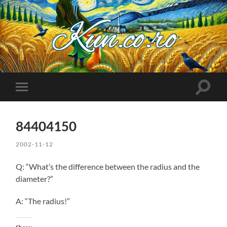
Kuncoro++
Toggle
Toggle
search
mobile
field
menu
84404150
2002-11-12
Q: “What’s the difference between the radius and the
diameter?”
A: “The radius!”