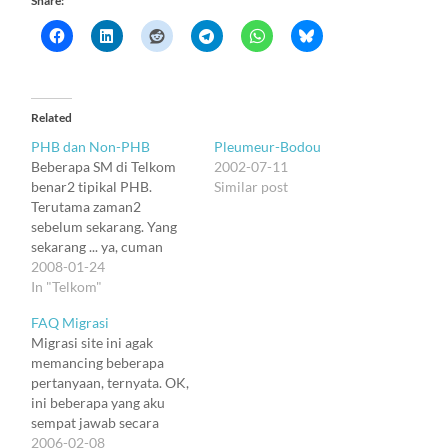
Share:
Related
PHB dan Non-PHB
Pleumeur-Bodou
Beberapa SM di Telkom
2002-07-11
benar2 tipikal PHB.
Similar post
Terutama zaman2
sebelum sekarang. Yang
sekarang ... ya, cuman
tersesat dikit. Zaman
2008-01-24
dulu: SM Keuangan: Tahu
In "Telkom"
nggak Pak, Kuncoro ini
FAQ Migrasi
bisa punya domain kun
Migrasi site ini agak
dot co dot ro (kun.co.ro)
memancing beberapa
SM Performansi: Hah ?
pertanyaan, ternyata. OK,
SM Keuangan: Kalau
ini beberapa yang aku
orang lain kan domain
sempat jawab secara
harus dot com,…
tertulis. Sisanya dalam
2006-02-08