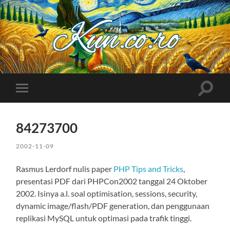
Kuncoro++
Toggle
Toggle
search
mobile
field
menu
84273700
2002-11-09
Rasmus Lerdorf nulis paper
PHP Tips and Tricks
,
presentasi PDF dari PHPCon2002 tanggal 24 Oktober
2002. Isinya a.l. soal optimisation, sessions, security,
dynamic image/flash/PDF generation, dan penggunaan
replikasi MySQL untuk optimasi pada trafik tinggi.