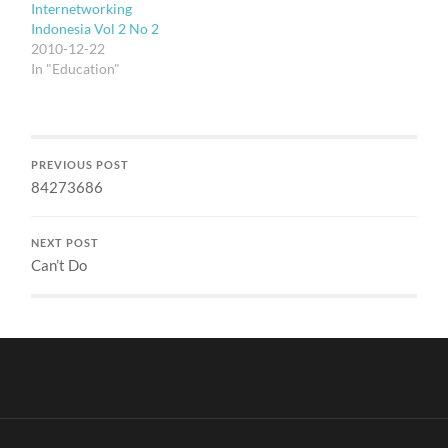
Internetworking
Indonesia Vol 2 No 2
2010-12-22
In "Education"
PREVIOUS POST
84273686
NEXT POST
Can’t Do