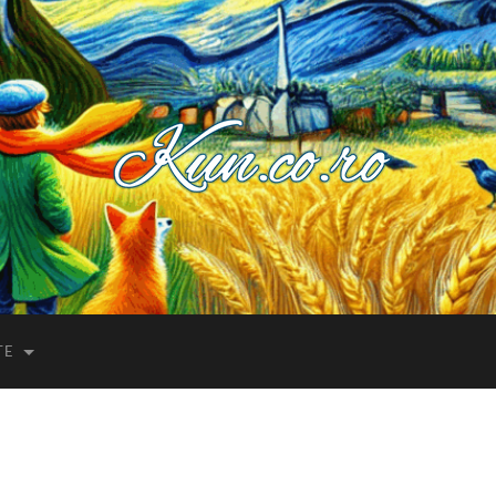
Kuncoro++
TE