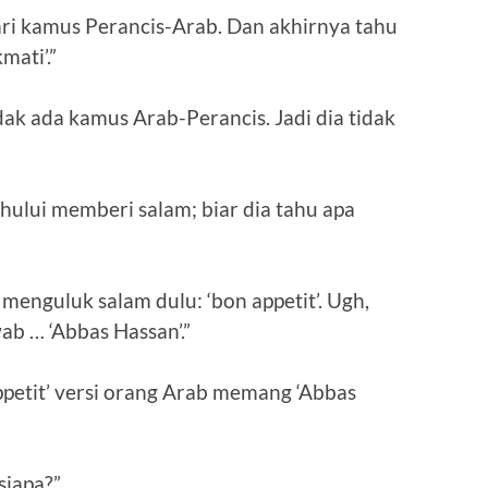
, cari kamus Perancis-Arab. Dan akhirnya tahu
mati’.”
dak ada kamus Arab-Perancis. Jadi dia tidak
hului memberi salam; biar dia tahu apa
a menguluk salam dulu: ‘bon appetit’. Ugh,
ab … ‘Abbas Hassan’.”
appetit’ versi orang Arab memang ‘Abbas
siapa?”