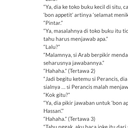
“Ya, dia ke toko buku kecil di situ
‘bon appetit’ artinya ‘selamat menik
“Pintar.”
“Ya, masalahnya di toko buku itu ti
tahu harus menjawab apa.”
“Lalu?”
“Malamnya, si Arab berpikir menda
seharusnya jawabannya.”
“Hahaha.” (Tertawa 2)
“Jadi begitu ketemu si Perancis, di
sialnya … si Perancis malah menjaw
“Kok gitu?”
“Ya, dia pikir jawaban untuk ‘bon 
Hassan’.”
“Hahaha.” (Tertawa 3)
“Tahu nggak, aku baca joke itu dari 