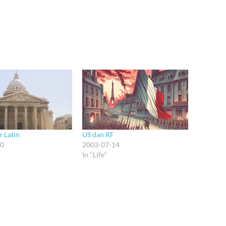
r Latin
US dan RF
30
2003-07-14
In "Life"