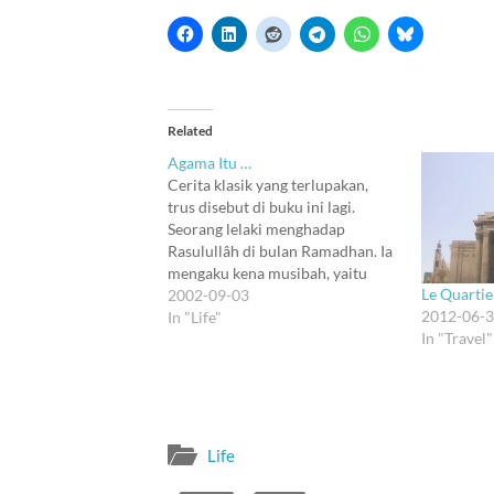
Related
Agama Itu …
Cerita klasik yang terlupakan,
trus disebut di buku ini lagi.
Seorang lelaki menghadap
Rasulullâh di bulan Ramadhan. Ia
mengaku kena musibah, yaitu
Le Quartie
menggauli istrinya di siang hari
2002-09-03
2012-06-
bulan Ramadhan. Sesuai hukum,
In "Life"
In "Travel"
orang itu harus memerdekakan
seorang budak. Maka Rasulullâh
bersabda, "Kau harus membayar
denda untuk memerdekakan
seorang budak." Lelaki itu…
Life