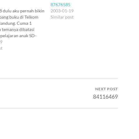
87676585
 dulu aku pernah bikin
2003-01-19
bang buku di Telkom
Similar post
Bandung. Cuma 1
n temanya dibatasi
pelajaran anak SD-
hasilnya lumayan
19
ali. Kebetulan aja
st
aku masih di DKM,
 Dalnet (yang berlokasi
 masjid dan punya
Jadi buku-buku…
NEXT POST
84116469