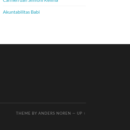
Akuntabilitas Babi
THEME BY
ANDERS NOREN
—
UP ↑