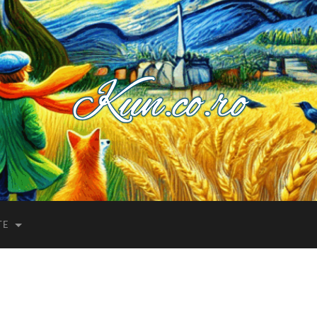
Kuncoro++
TE