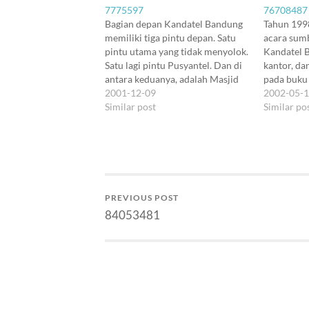
7775597
76708487
Bagian depan Kandatel Bandung
Tahun 1998
memiliki tiga pintu depan. Satu
acara sum
pintu utama yang tidak menyolok.
Kandatel 
Satu lagi pintu Pusyantel. Dan di
kantor, da
antara keduanya, adalah Masjid
pada buku 
An-Nuur, yang tertanam di
2001-12-09
SMP. Tapi 
2002-05-
tengah-tengah gedung Kandatel.
Similar post
banyak sek
Similar po
Sebelum ada masjid ini, karyawan
waktu itu 
shalat di ruang masing-masing,
BAZIS, dan
atau pojok-pojok ruang yang
di sebelah
dijadikan mushola. Hanya di hari
gudang). 
Jumat,…
PREVIOUS POST
84053481