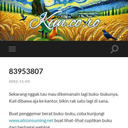
Kuncoro++
Toggle
Toggle
search
mobile
field
menu
83953807
2002-11-03
Sekarang nggak tau mau dikemanain lagi buku-bukunya.
Kali dibawa aja ke kantor, bikin rak satu lagi di sana.
Buat penggemar berat buku-buku, coba kunjungi
www.allconsuming.net
buat lihat-lihat cuplikan buku
dari berbagai weblog.