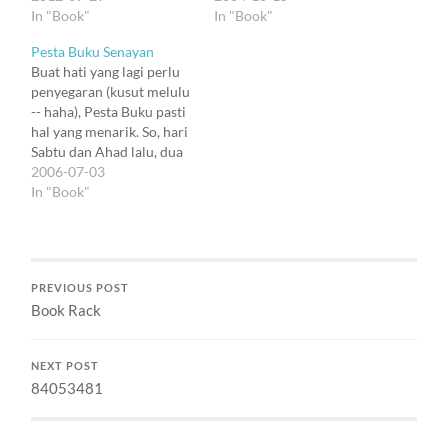
In "Book"
In "Book"
Pesta Buku Senayan
Buat hati yang lagi perlu
penyegaran (kusut melulu
-- haha), Pesta Buku pasti
hal yang menarik. So, hari
Sabtu dan Ahad lalu, dua
sesi kunjungan dilakukan
2006-07-03
ke Senayan. Dua sesi!
In "Book"
Tanpa lelah. Demam,
masih. Tapi daripada
demam dirasain,
mendingan dipakai
PREVIOUS POST
menjelajah, kan? :)
Book Rack
Hasilnya? Kunjungan dan
kunjungan berulang ke
semua…
NEXT POST
84053481