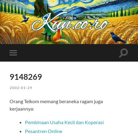
Kuncoro++
Toggle
Toggle
search
mobile
field
menu
9148269
2002-01-29
Orang Telkom memang beraneka ragam juga
kerjaannya:
Pembinaan Usaha Kecil dan Koperasi
Pesantren Online