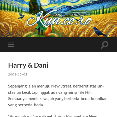
Kuncoro++
Toggle
Toggle
search
mobile
field
menu
Harry & Dani
2001-12-02
Sepanjang jalan menuju New Street, berderet stasiun-
stasiun kecil, tapi nggak ada yang mirip Tile Hill.
Semuanya memiliki wajah yang berbeda-beda, keunikan
yang berbeda-beda.
“Birmingham New Street, This is Birmingham New