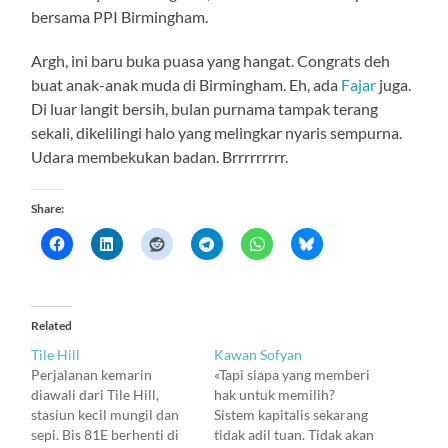
bersama PPI Birmingham.
Argh, ini baru buka puasa yang hangat. Congrats deh
buat anak-anak muda di Birmingham. Eh, ada
Fajar
juga.
Di luar langit bersih, bulan purnama tampak terang
sekali, dikelilingi halo yang melingkar nyaris sempurna.
Udara membekukan badan. Brrrrrrrrr.
Share:
Related
Tile Hill
Kawan Sofyan
Perjalanan kemarin
«Tapi siapa yang memberi
diawali dari Tile Hill,
hak untuk memilih?
stasiun kecil mungil dan
Sistem kapitalis sekarang
sepi. Bis 81E berhenti di
tidak adil tuan. Tidak akan