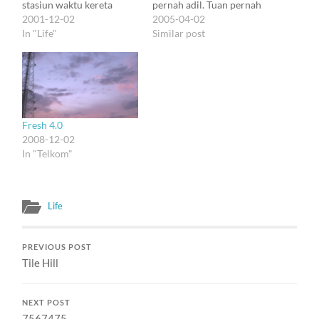
stasiun waktu kereta
pernah adil. Tuan pernah
berangkat, jadi aku harus
2001-12-02
baca buku Naomi Klein
2005-04-02
nunggu setengah jam lagi.
In "Life"
yang sampulnya hitam
Similar post
Pintu stasiun otomatis
dan judulnya tertulis no
terbuka, dan si penjaga
logo? Tidak.. tidak.. saya
loket yang berkumis tebal
tidak menyalahkan tuan.
menatap. Aku jadi masuk,
Saya hanya ikut nyeri saat
tapi bukan ke loket, malah
si rambut kusut menggigit
lihat-lihat suasana. Si
kue sisa bersama laler…
Fresh 4.0
penjaga…
2008-12-02
In "Telkom"
Life
PREVIOUS POST
Tile Hill
NEXT POST
7567475