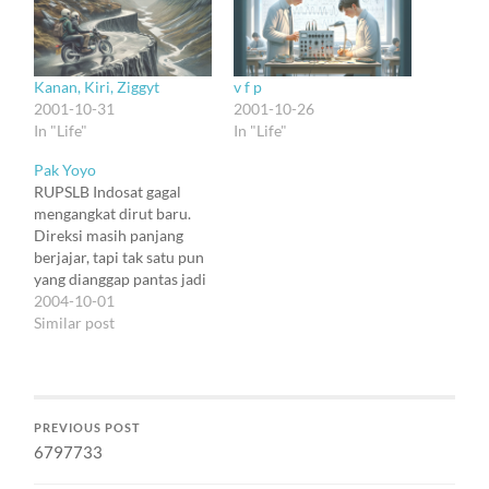
Kanan, Kiri, Ziggyt
v f p
2001-10-31
2001-10-26
In "Life"
In "Life"
Pak Yoyo
RUPSLB Indosat gagal
mengangkat dirut baru.
Direksi masih panjang
berjajar, tapi tak satu pun
yang dianggap pantas jadi
dirut. Sampai RUPS
2004-10-01
mendatang, fungsi dirut
Similar post
akan dipegang oleh Wakil
Dirut: Ng Eng Ho.
Pemerintah, yang
memiliki saham 15%
PREVIOUS POST
sebelumnya memilih Yoyo
6797733
Basuki, dirut Lintas Arta,
untuk menduduki jabatan