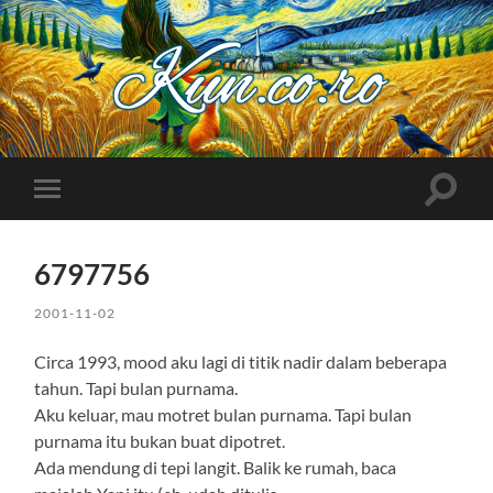
Kuncoro++
Toggle
Toggle
search
mobile
field
menu
6797756
2001-11-02
Circa 1993, mood aku lagi di titik nadir dalam beberapa
tahun. Tapi bulan purnama.
Aku keluar, mau motret bulan purnama. Tapi bulan
purnama itu bukan buat dipotret.
Ada mendung di tepi langit. Balik ke rumah, baca