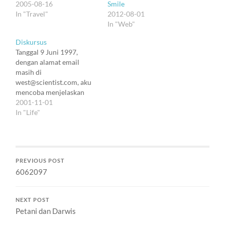
2005-08-16
Smile
In "Travel"
2012-08-01
In "Web"
Diskursus
Tanggal 9 Juni 1997,
dengan alamat email
masih di
west@scientist.com, aku
mencoba menjelaskan
tentang diskursus. Berikut
2001-11-01
terjemahannya: Ingat
In "Life"
zaman JH dulu. Gara-gara
JH berkeras atas istilah
informasi dan
propaganda, saya
PREVIOUS POST
terpaksa sedikit
6062097
mengarang ensiklopedi.
Ditambah disclaimer:
barangkali kita perlu
NEXT POST
mendefinisikan dulu kata
Petani dan Darwis
definisi. Kira-kira
begitulah bingungnya