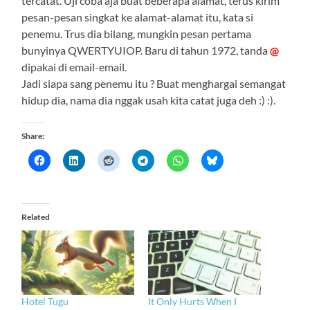
tercatat. Uji coba aja buat beberapa alamat, terus kirim
pesan-pesan singkat ke alamat-alamat itu, kata si
penemu. Trus dia bilang, mungkin pesan pertama
bunyinya QWERTYUIOP. Baru di tahun 1972, tanda
@
dipakai di email-email.
Jadi siapa sang penemu itu ? Buat menghargai semangat
hidup dia, nama dia nggak usah kita catat juga deh :) :).
Share:
Related
Hotel Tugu
It Only Hurts When I