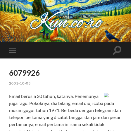
Kuncoro++
Toggle
Toggle
search
mobile
field
menu
6079926
2001-10-03
Email berusia 30 tahun, katanya. Penemunya
juga ragu. Pokoknya, dia bilang, email diuji coba pada
musim gugur tahun 1971. Berbeda dengan telegram dan
telepon pertama yang dicatat tanggal dan jam dan pesan
pertamanya, email pertama ini sama sekali tidak