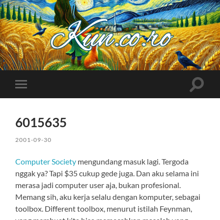
Kuncoro++
Toggle
Toggle
search
mobile
field
menu
6015635
2001-09-30
Computer Society
mengundang masuk lagi. Tergoda
nggak ya? Tapi $35 cukup gede juga. Dan aku selama ini
merasa jadi computer user aja, bukan profesional.
Memang sih, aku kerja selalu dengan komputer, sebagai
toolbox. Different toolbox, menurut istilah Feynman,