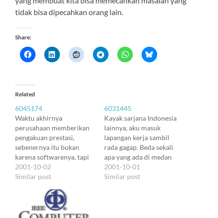
yang membuat kita bisa memecahkan masalah yang
tidak bisa dipecahkan orang lain.
Share:
Related
6045174
6031445
Waktu akhirnya
Kayak sarjana Indonesia
perusahaan memberikan
lainnya, aku masuk
pengakuan prestasi,
lapangan kerja sambil
sebenernya itu bukan
rada gagap. Beda sekali
karena softwarenya, tapi
apa yang ada di medan
proses kerja yang udah
2001-10-02
kerja dengan di lab
2001-10-01
dibentuk, dengan a.l.
Similar post
kampus. Dan rekan-rekan
Similar post
software itu. Aku juga
yang umumnya jauh lebih
nggak terlalu menghargai
tua itu nggak terlalu bisa
penghargaan perusahaan.
mengadaptasikan orang
Apa yang aku peroleh dari
baru. Sibuk saling