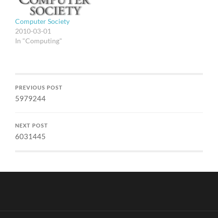
temen-temen selama
berkompetisi. Ada dua…
pengembangan proses
Computer Society
kerja itu jauh lebih
2010-03-01
berharga.…
In "Computing"
PREVIOUS POST
5979244
NEXT POST
6031445