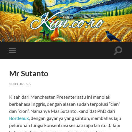
Kuncoro++
Toggle
Toggle
search
mobile
field
menu
Mr Sutanto
2001-08-28
Kisah dari Manchester. Presenter satu ini menolak
berbahasa Inggris, dengan alasan sudah terpolusi “cien”
dan “cion”. Namanya Mas Sutanto, kandidat PhD dari
Bordeaux
, dengan gayanya yang santun, membahas laju
peluruhan fungsi konsentrasi sesuatu apa lah itu :). Tapi