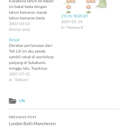
Kayaknya tahun ke depan
ini bakal beda dengan
tahun kemaren, kayak
21CN, NGN BT
tahun kemaren beda
2007-01-14
bener dengan tahun
2003-03-03
In "Network"
sebelumnya. Nggak
Similar post
sedrastis itu kali. Tapi ada
Sinyal
batas yang jelas juga,
Deretan pertanyaan dari
sebenernya. Proyek-
Teh Lili ini aku jawab
proyek yang diasyiki
sambil rehat di workshop
tahun kemaren harus
panjang di Sukabumi,
direstrukturisasi -- dan
minggu lalu. Topiknya
sebagian besar dirombak
utama tentang Pendidikan
2007-07-05
total. Proyek-proyek baru
di Bidang Telekomunikasi.
In "Telkom"
jauh lebih…
Tetapi yang ditanyakan
lebih banyak tentang
sejarah (di mana,
Life
mengapa, tepatkah), baru
kemudian opini :). Hari ini
Tabloid Sinyal yang
PREVIOUS POST
memuat wawancara jarak
London Bath Manchester
jauh ini mulai…