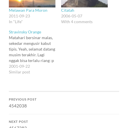
Melawan Para Moron
Citatah
2011-09-23
2006-05-07
In "Life"
With 4 comments
Stravinsky Orange
Matahari bersinar malas,
sekedar mengusir kabut
tipis. Yeah, selamat datang
musim terakhir. Lagi
nggak bisa terlalu riang :p
menyambut waktu yang
2001-09-22
bergeser. Argh, nafas aja
Similar post
masih syusyah. Kayaknya
bukan aku aja yang kena
flu perubahan musim.
Minum ini banyak-
PREVIOUS POST
banyak, kata si mbak
4542038
penjaga dining room,
sambil ngasih box satu
liter…
NEXT POST
4567282