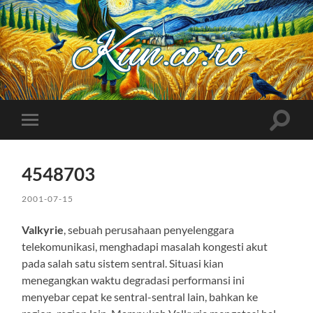
Kuncoro++
Toggle
Toggle
search
mobile
field
menu
4548703
2001-07-15
Valkyrie
, sebuah perusahaan penyelenggara
telekomunikasi, menghadapi masalah kongesti akut
pada salah satu sistem sentral. Situasi kian
menegangkan waktu degradasi performansi ini
menyebar cepat ke sentral-sentral lain, bahkan ke