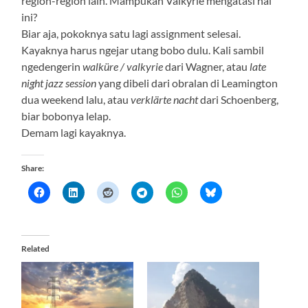
region-region lain. Mampukah Valkyrie mengatasi hal
ini?
Biar aja, pokoknya satu lagi assignment selesai.
Kayaknya harus ngejar utang bobo dulu. Kali sambil
ngedengerin
walküre / valkyrie
dari Wagner, atau
late
night jazz session
yang dibeli dari obralan di Leamington
dua weekend lalu, atau
verklärte nacht
dari Schoenberg,
biar bobonya lelap.
Demam lagi kayaknya.
Share:
Related