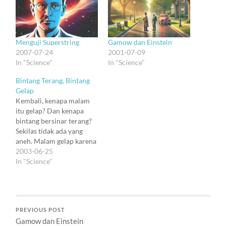
Menguji Superstring
Gamow dan Einstein
2007-07-24
2001-07-09
In "Science"
In "Science"
Bintang Terang, Bintang
Gelap
Kembali, kenapa malam
itu gelap? Dan kenapa
bintang bersinar terang?
Sekilas tidak ada yang
aneh. Malam gelap karena
sebagian besar semesta
2003-06-25
terdiri atas ruang hampa,
In "Science"
dan sebagian kecilnya
adalah bintang-bintang
serta materi gelap, dan
bintang-bintang menyala
PREVIOUS POST
karena tumbukan partikel
Gamow dan Einstein
akibat gravitasi yang