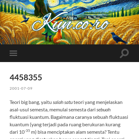
Kuncoro++
Toggle
Toggle
search
mobile
field
menu
4458355
2001-07-09
Teori big bang, yaitu
salah satu
teori yang menjelaskan
asal-usul semesta, memulai semesta dari
sebuah
fluktuasi kuantum. Bagaimana caranya sebuah fluktuasi
kuantum (yang terjadi pada ruang berukuran kurang
-35
dari 10
m) bisa menciptakan alam semesta? Tentu