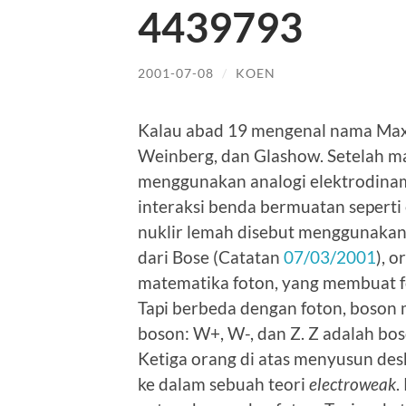
4439793
2001-07-08
/
KOEN
Kalau abad 19 mengenal nama Max
Weinberg, dan Glashow. Setelah m
menggunakan analogi elektrodinami
interaksi benda bermuatan seperti
nuklir lemah disebut menggunakan
dari Bose (Catatan
07/03/2001
), 
matematika foton, yang membuat fot
Tapi berbeda dengan foton, boson 
boson: W+, W-, dan Z. Z adalah bo
Ketiga orang di atas menyusun de
ke dalam sebuah teori
electroweak
.