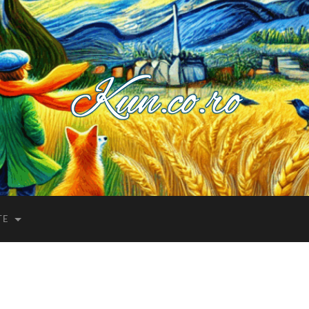
Kuncoro++
TE