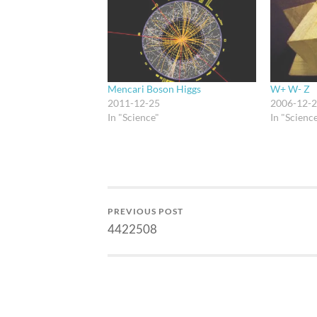
Mencari Boson Higgs
W+ W- Z
2011-12-25
2006-12-
In "Science"
In "Scienc
PREVIOUS POST
4422508