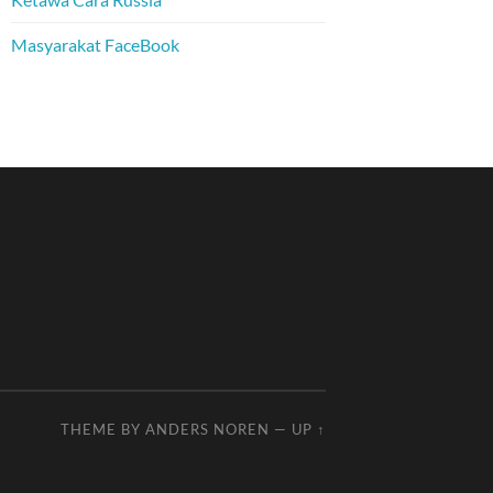
Masyarakat FaceBook
THEME BY
ANDERS NOREN
—
UP ↑