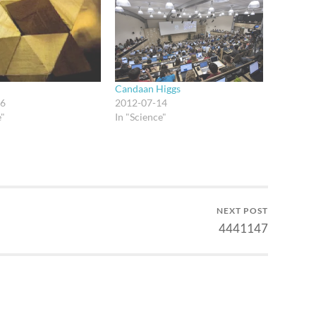
Candaan Higgs
26
2012-07-14
e"
In "Science"
NEXT POST
4441147