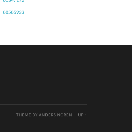
88585933
THEME BY
ANDERS NOREN
—
UP ↑