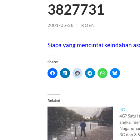
3827731
2001-05-28
/
KOEN
Siapa yang mencintai keindahan as
Share:
Related
4G
4G? Satu la
angka, me
Nagabonar 
3G dan 3.5