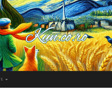
Kuncoro++
TE