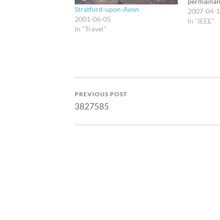
permainan 
Stratford-upon-Avon
pakaran, m
2007-04-
2001-06-05
industri. 
In "IEEE"
In "Travel"
salah satu
memberikan
ternyata 
siapa yang
pemerinta
PREVIOUS POST
3827585