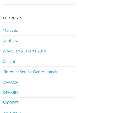
TOP POSTS
Malaysia
Kopi Jawa
WordCamp Jakarta 2009
Cimahi
L’Internet Sera Le Genre Humain
1540224
3490089
8000797
80347192