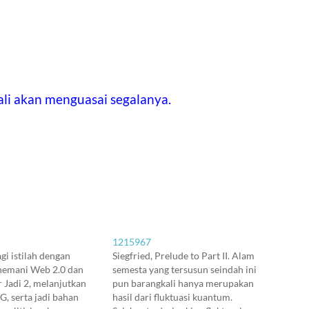
ali akan menguasai segalanya.
1215967
gi istilah dengan
Siegfried, Prelude to Part II. Alam
nemani Web 2.0 dan
semesta yang tersusun seindah ini
Jadi 2, melanjutkan
pun barangkali hanya merupakan
G, serta jadi bahan
hasil dari fluktuasi kuantum.