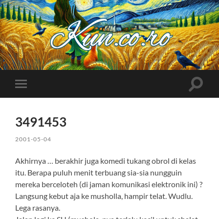
Kuncoro++
Toggle
Toggle
search
mobile
field
menu
3491453
2001-05-04
Akhirnya … berakhir juga komedi tukang obrol di kelas
itu. Berapa puluh menit terbuang sia-sia nungguin
mereka berceloteh (di jaman komunikasi elektronik ini) ?
Langsung kebut aja ke musholla, hampir telat. Wudlu.
Lega rasanya.