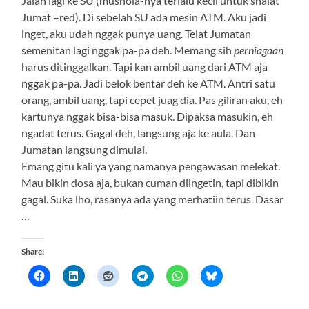
Jalan lagi ke SU (mushola-nya terlalu kecil untuk shalat
Jumat –red). Di sebelah SU ada mesin ATM. Aku jadi
inget, aku udah nggak punya uang. Telat Jumatan
semenitan lagi nggak pa-pa deh. Memang sih
perniagaan
harus ditinggalkan. Tapi kan ambil uang dari ATM aja
nggak pa-pa. Jadi belok bentar deh ke ATM. Antri satu
orang, ambil uang, tapi cepet juag dia. Pas giliran aku, eh
kartunya nggak bisa-bisa masuk. Dipaksa masukin, eh
ngadat terus. Gagal deh, langsung aja ke aula. Dan
Jumatan langsung dimulai.
Emang gitu kali ya yang namanya pengawasan melekat.
Mau bikin dosa aja, bukan cuman diingetin, tapi dibikin
gagal. Suka lho, rasanya ada yang merhatiin terus. Dasar
…
Share: