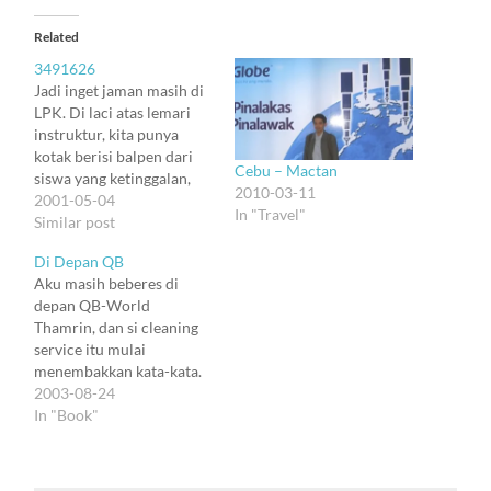
Related
3491626
Jadi inget jaman masih di
LPK. Di laci atas lemari
instruktur, kita punya
kotak berisi balpen dari
Cebu – Mactan
siswa yang ketinggalan,
2010-03-11
nunggu diambil yang
2001-05-04
In "Travel"
punya. Aku paling rajin
Similar post
ngisi, soalnya kayaknya
Di Depan QB
murid-murid aku sama
Aku masih beberes di
pikunnya sama aku, haha.
depan QB-World
Udah lewat tengah
Thamrin, dan si cleaning
malam, aku sendirian di
service itu mulai
LPK, selesai bikin paper.
menembakkan kata-kata.
Dengan LX-800,…
"Mahal ya buku-buku di
2003-08-24
situ?" "Yaaa ... Mahal juga
In "Book"
sih." (Bokek juga lah kalo
sering ke sini. Kalo nggak
gara2 dendam sama masa