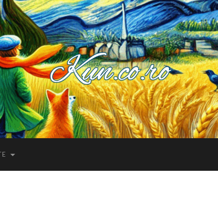
Kuncoro++
TE