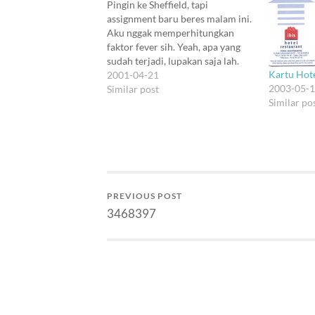
Pingin ke Sheffield, tapi
assignment baru beres malam ini.
Aku nggak memperhitungkan
faktor fever sih. Yeah, apa yang
sudah terjadi, lupakan saja lah.
Kartu Hot
Masih ada yang harus dikerjakan
2001-04-21
2003-05-
esok hari.
Similar post
Similar po
PREVIOUS POST
3468397