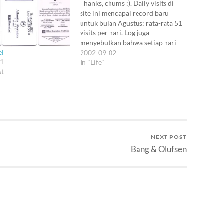
Thanks, chums :). Daily visits di
site ini mencapai record baru
untuk bulan Agustus: rata-rata 51
visits per hari. Log juga
menyebutkan bahwa setiap hari
el
ada 105 halaman yang dibuka,
2002-09-02
11
menghasilkan hit sebesar 1341.
In "Life"
st
Aku jadi rada penasaran juga.
Memang ada beberapa temen
virtual yang mengaku sering ke
site ini,…
NEXT POST
Bang & Olufsen