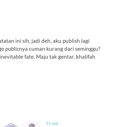
tan ini sih, jadi deh, aku publish lagi
go public
nya cuman kurang dari seminggu?
nevitable fate. Maju tak gentar, khalifah
51 vpd