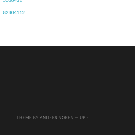
82404112
THEME BY
ANDERS NOREN
—
UP ↑