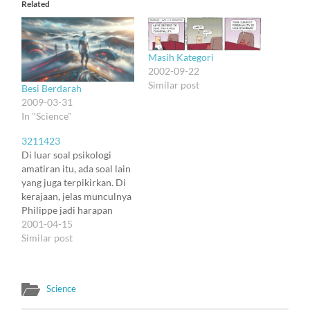
Related
Masih Kategori
2002-09-22
Similar post
Besi Berdarah
2009-03-31
In "Science"
3211423
Di luar soal psikologi
amatiran itu, ada soal lain
yang juga terpikirkan. Di
kerajaan, jelas munculnya
Philippe jadi harapan
semua orang, soalnya
2001-04-15
orang masih percaya
Similar post
sama soal keturunan
(termasuk Dumas sebagai
si penulis cerita). Tapi apa
Science
soal keturunan itu valid?
Banyak yang percaya