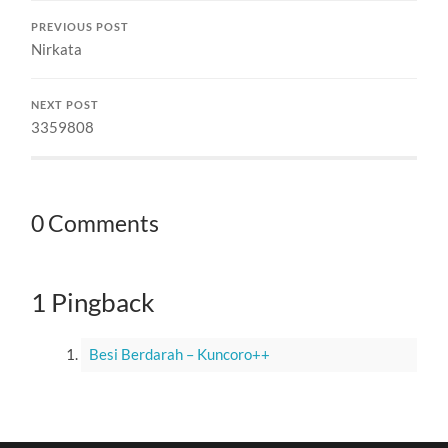
bahwa genetika benar-
PREVIOUS POST
benar membentuk
Nirkata
kualitas manusia dan…
NEXT POST
3359808
0 Comments
1 Pingback
Besi Berdarah – Kuncoro++