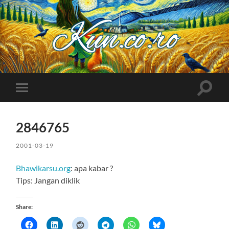
Kuncoro++
Toggle
Toggle
search
mobile
field
menu
2846765
2001-03-19
Bhawikarsu.org
: apa kabar ?
Tips: Jangan diklik
Share: