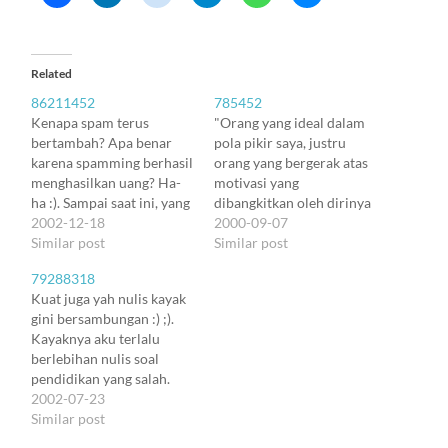
Related
86211452
785452
Kenapa spam terus
"Orang yang ideal dalam
bertambah? Apa benar
pola pikir saya, justru
karena spamming berhasil
orang yang bergerak atas
menghasilkan uang? Ha-
motivasi yang
ha :). Sampai saat ini, yang
dibangkitkan oleh dirinya
berhasil kaya karena
2002-12-18
sendiri, bukan hasil reaksi
2000-09-07
spamming hanyalah
Similar post
dari tindakan orang lain.
Similar post
pihak-pihak yang menjual
Jadi kalau kita melihat
79288318
alamat email orang lain
orang yang kita rasa perlu
Kuat juga yah nulis kayak
untuk jadi korban
dan bisa ditolong,
gini bersambungan :) ;).
spamming. Tapi belum
tolonglah saja. Lupakan
Kayaknya aku terlalu
pernah terdengar kabar
apa-apa yang pernah
berlebihan nulis soal
sebuah bisnis berhasil
terjadi ... dan jangan
pendidikan yang salah.
karena spamming. Tapi
harapkan apa-apa yang…
Mungkin bukan gitu sih.
2002-07-23
kenapa spamming
Mungkin yang salah justru
Similar post
bertambah? Kelihatannya
bahwa kita semua kurang
karena dunia…