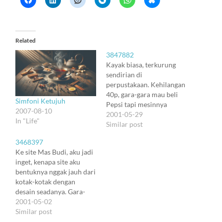
Related
3847882
Kayak biasa, terkurung
sendirian di
perpustakaan. Kehilangan
40p, gara-gara mau beli
Simfoni Ketujuh
Pepsi tapi mesinnya
2007-08-10
rusak. Mau dihack, takut
2001-05-29
In "Life"
ada yang liat. Nyerah aja
Similar post
deh. Ditemani setumpuk
3468397
risalah (klasik nian ya
Ke site Mas Budi, aku jadi
bahasa aku) atas
inget, kenapa site aku
kepustakaan C++.
bentuknya nggak jauh dari
Memang nggak optimal
kotak-kotak dengan
sih pakai C++ kalau
desain seadanya. Gara-
kepustakaannya miskin.
gara Mas Budi tuh, bikin
2001-05-02
Masa segalanya dimulai
aturan strict amat buat
Similar post
dari scratch lagi.…
site Isnet, padahal waktu