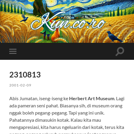
Kuncoro++
Toggle
Toggle
search
mobile
field
menu
2310813
2001-02-09
Abis Jumatan, iseng-iseng ke
Herbert Art Museum
. Lagi
ada pameran seni pahat. Biasanya sih, di museum orang
nggak boleh pegang-pegang. Tapi yang ini unik.
Pahatannya dimasukin kotak. Kalau kita mau
mengapresiasi, kita harus ngeluarin dari kotak, terus kita