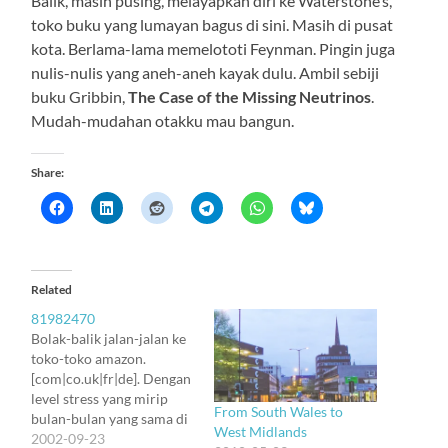
Balik, masih pusing, melayapkan diri ke Waterstone’s,
toko buku yang lumayan bagus di sini. Masih di pusat
kota. Berlama-lama memelototi Feynman. Pingin juga
nulis-nulis yang aneh-aneh kayak dulu. Ambil sebiji
buku Gribbin,
The Case of the Missing Neutrinos
.
Mudah-mudahan otakku mau bangun.
Share:
Related
81982470
Bolak-balik jalan-jalan ke
toko-toko amazon.
[com|co.uk|fr|de]. Dengan
level stress yang mirip
From South Wales to
bulan-bulan yang sama di
West Midlands
tahun lalu, yang
2002-09-23