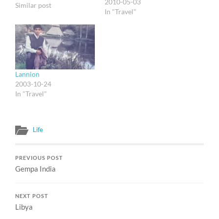
2010-05-03
membawa aku keliling
Similar post
In "Travel"
toko-toko buku
Waterstone's. (Aku juga
mulai stress ngeliat gaya
aku berbahasa aneh gini).
Hey, di amazon.co.uk lagi
ada discount gede untuk
buku-buku C++ dari
Lannion
Addison Wesley. 50%!
2003-10-24
In "Travel"
Life
PREVIOUS POST
Gempa India
NEXT POST
Libya