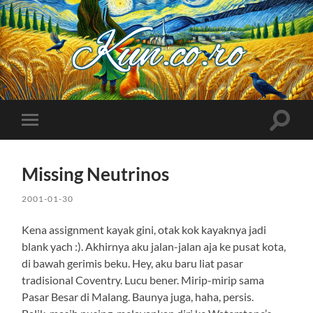
Kuncoro++
Toggle
Toggle
search
mobile
field
menu
Missing Neutrinos
2001-01-30
Kena assignment kayak gini, otak kok kayaknya jadi
blank yach :). Akhirnya aku jalan-jalan aja ke pusat kota,
di bawah gerimis beku. Hey, aku baru liat pasar
tradisional Coventry. Lucu bener. Mirip-mirip sama
Pasar Besar di Malang. Baunya juga, haha, persis.