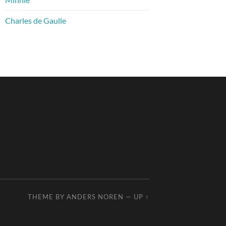
Charles de Gaulle
THEME BY
ANDERS NOREN
—
UP ↑