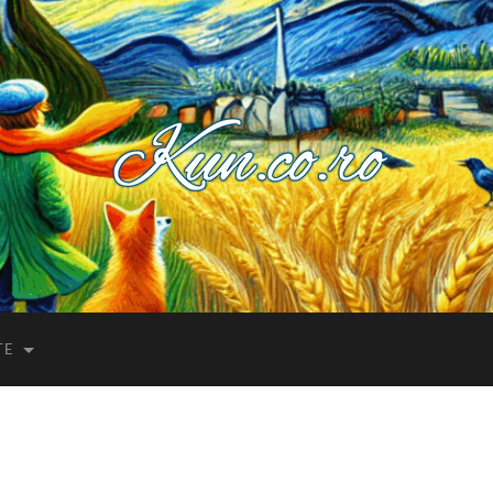
Kuncoro++
TE