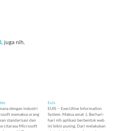
L
juga nih.
des
Euis
mana dengan industri
EUIS -- ExecUtive Information
rosoft memaksa orang
System. Maksa amat :). Berhari-
an standarisasi dan
hari nih aplikasi berbentuk web
ke citarasa Microsoft
ini bikin pusing. Dari melakukan