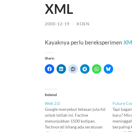
XML
2000-12-19
/
KOEN
Kayaknya perlu bereksperimen
XM
Share:
Related
Web 2.0
Future Co
Google menyebut belasan juta hit
Tapi bagai
untuk istilah ini. Factive
baru? Mic
menunjukkan 1500 kutipan.
meninggalk
Technorati bilang ada seratusan
berpaling 