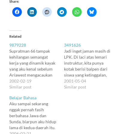
Share:
Related
9879228
3491626
Supratman 66 tampak
Jadi inget jaman masih di
kehilangan semangat
LPK. Di laci atas lemari
kerja yang dinamik kayak
instruktur, kita punya
yang aku kenal sebelum
kotak berisi balpen dari
Ariawest mengacaukan
siswa yang ketinggalan,
semuanya. Sekarang yang
2002-02-19
nunggu diambil yang
2001-05-04
tertinggal cuma koleksi
Similar post
punya. Aku paling rajin
Similar post
cubicle mimpi buruk
ngisi, soalnya kayaknya
Belajar Bahasa
Dilbert. Konon aku harus
murid-murid aku sama
Aku sampai sekarang
menampakkan diri di sini,
pikunnya sama aku, haha.
nggak pernah fasih
di calon kantor baruku.
Udah lewat tengah
berbahasa Jawa dan
Tapi nyaris nggak ada
malam, aku sendirian di
Sunda, biarpun aku hidup
mata yang bisa dijadikan
LPK, selesai bikin paper.
lama di kedua daerah itu.
sasaran menampakkan
Dengan LX-800,…
Robby bilang aku
2006-02-21