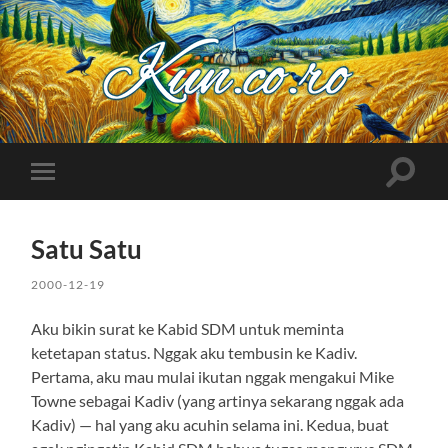
Kuncoro++
Toggle
Toggle
search
mobile
field
menu
Satu Satu
2000-12-19
Aku bikin surat ke Kabid SDM untuk meminta
ketetapan status. Nggak aku tembusin ke Kadiv.
Pertama, aku mau mulai ikutan nggak mengakui Mike
Towne sebagai Kadiv (yang artinya sekarang nggak ada
Kadiv) — hal yang aku acuhin selama ini. Kedua, buat