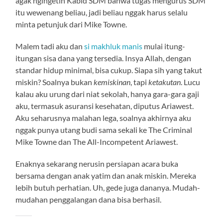
agak ngingetin Kabid SDM bahwa tugas mengurus SDM
itu wewenang beliau, jadi beliau nggak harus selalu
minta petunjuk dari Mike Towne.
Malem tadi aku dan
si makhluk manis
mulai itung-
itungan sisa dana yang tersedia. Insya Allah, dengan
standar hidup minimal, bisa cukup. Siapa sih yang takut
miskin? Soalnya bukan
kemiskinan
, tapi
ketakutan
. Lucu
kalau aku urung dari niat sekolah, hanya gara-gara gaji
aku, termasuk asuransi kesehatan, diputus Ariawest.
Aku seharusnya malahan lega, soalnya akhirnya aku
nggak punya utang budi sama sekali ke The Criminal
Mike Towne dan The All-Incompetent Ariawest.
Enaknya sekarang nerusin persiapan acara buka
bersama dengan anak yatim dan anak miskin. Mereka
lebih butuh perhatian. Uh, gede juga dananya. Mudah-
mudahan penggalangan dana bisa berhasil.