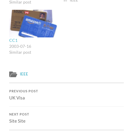
aja. Cuman jurnalnya
Similar post
ditambah dengan
Wireless
Communications. Abis
selesai thesis ini, kayaknya
aku mau main-main di
wireless broadband juga.
CC1
Something like MBS.
2003-07-16
Similar post
IEEE
PREVIOUS POST
UK Visa
NEXT POST
Site Site