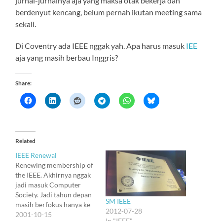
jurnal-jurnalnya aja yang maksa otak bekerja dan
berdenyut kencang, belum pernah ikutan meeting sama
sekali.
Di Coventry ada IEEE nggak yah. Apa harus masuk
IEE
aja yang masih berbau Inggris?
Share:
Related
IEEE Renewal
Renewing membership of
the IEEE. Akhirnya nggak
jadi masuk Computer
Society. Jadi tahun depan
SM IEEE
masih berfokus hanya ke
2012-07-28
Communications Society
2001-10-15
In "IEEE"