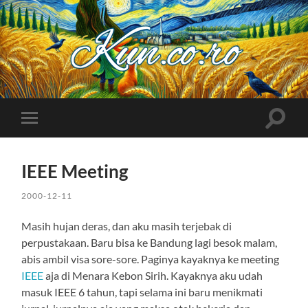
Kuncoro++
Toggle
Toggle
search
mobile
field
menu
IEEE Meeting
2000-12-11
Masih hujan deras, dan aku masih terjebak di
perpustakaan. Baru bisa ke Bandung lagi besok malam,
abis ambil visa sore-sore. Paginya kayaknya ke meeting
IEEE
aja di Menara Kebon Sirih. Kayaknya aku udah
masuk IEEE 6 tahun, tapi selama ini baru menikmati