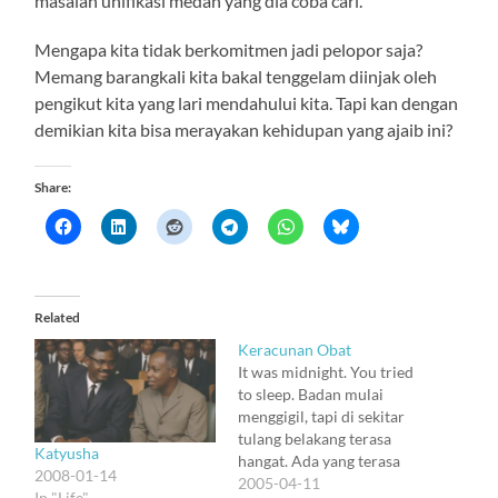
masalah unifikasi medan yang dia coba cari.
Mengapa kita tidak berkomitmen jadi pelopor saja?
Memang barangkali kita bakal tenggelam diinjak oleh
pengikut kita yang lari mendahului kita. Tapi kan dengan
demikian kita bisa merayakan kehidupan yang ajaib ini?
Share:
Related
Keracunan Obat
It was midnight. You tried
to sleep. Badan mulai
menggigil, tapi di sekitar
tulang belakang terasa
Katyusha
hangat. Ada yang terasa
2008-01-14
terus menerus ditarik dan
2005-04-11
In "Life"