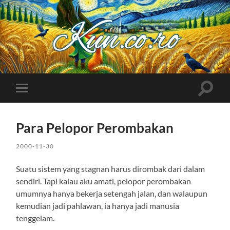
Kuncoro++
Toggle
Toggle
search
mobile
field
menu
Para Pelopor Perombakan
2000-11-30
Suatu sistem yang stagnan harus dirombak dari dalam
sendiri. Tapi kalau aku amati, pelopor perombakan
umumnya hanya bekerja setengah jalan, dan walaupun
kemudian jadi pahlawan, ia hanya jadi manusia
tenggelam.