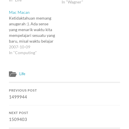
dikontaksikan secara
In "Wagner"
mikro. Dan kewaspadaan
Mac Macan
meningkat. Pikiran
Ketidaktahuan memang
berputar ke segala
anugerah :). Ada sense
penjuru dengan
yang menarik waktu kita
kelincahan luar biasa. If
mempelajari sesuatu yang
you think it is better to get
baru, misal waktu belajar
up and do…
komputer. Aku bahkan
2007-10-09
masih bisa
In "Computing"
membayangkan detik2
menarik waktu aku
pertama kali mengetik
Life
dengan Chiwriter, dan
menyaksikan huruf2
bergulir ke baris baru
PREVIOUS POST
tanpa aku harus menekan
1499944
Enter (seperti di mesin
ketik), sementara kata2…
NEXT POST
1509403