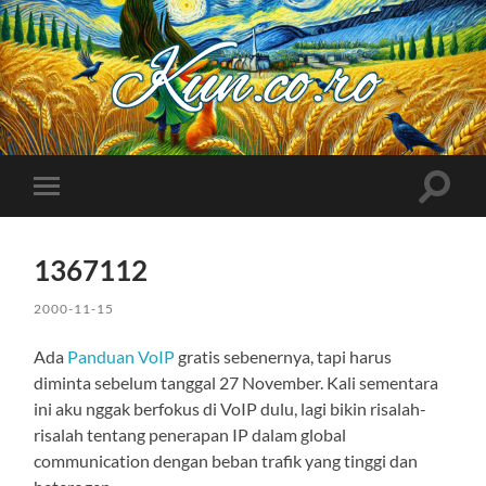
Kuncoro++
Toggle
Toggle
search
mobile
field
menu
1367112
2000-11-15
Ada
Panduan VoIP
gratis sebenernya, tapi harus
diminta sebelum tanggal 27 November. Kali sementara
ini aku nggak berfokus di VoIP dulu, lagi bikin risalah-
risalah tentang penerapan IP dalam global
communication dengan beban trafik yang tinggi dan