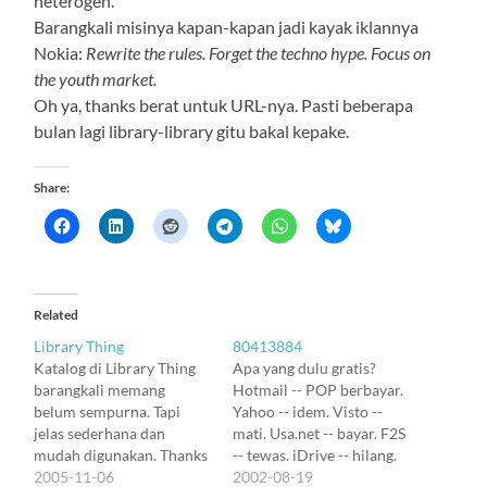
heterogen.
Barangkali misinya kapan-kapan jadi kayak iklannya
Nokia:
Rewrite the rules. Forget the techno hype. Focus on
the youth market.
Oh ya, thanks berat untuk URL-nya. Pasti beberapa
bulan lagi library-library gitu bakal kepake.
Share:
Related
Library Thing
80413884
Katalog di Library Thing
Apa yang dulu gratis?
barangkali memang
Hotmail -- POP berbayar.
belum sempurna. Tapi
Yahoo -- idem. Visto --
jelas sederhana dan
mati. Usa.net -- bayar. F2S
mudah digunakan. Thanks
-- tewas. iDrive -- hilang.
to Harry, again :). Tapi
2005-11-06
Runbox -- lenyap.
2002-08-19