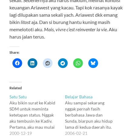
sekali. Sebenernya aku harus maklum, melihat kondisi
keuangan Ariawest yang kacau. Tapi kok rasanya kayak
lagi dilupakan sama sekali yach. Ariawest dkk emang
bikin
litost
aja. Dan si burung hantu kuning masih
memelototi aku.
Mais, vivre c’est reinventer la vie
. Aku
harus jalan terus.
Share:
Related
Satu Satu
Belajar Bahasa
Aku bikin surat ke Kabid
Aku sampai sekarang
SDM untuk meminta
nggak pernah fasih
ketetapan status. Nggak
berbahasa Jawa dan
aku tembusin ke Kadiv.
Sunda, biarpun aku hidup
Pertama, aku mau mulai
lama di kedua daerah itu.
ikutan nggak mengakui
2000-12-19
Robby bilang aku
2006-02-21