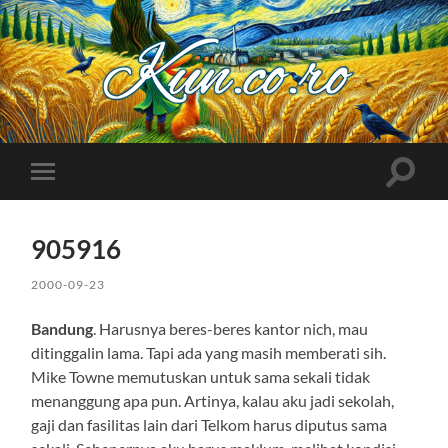
Kuncoro++
Toggle
Toggle
search
mobile
field
menu
905916
2000-09-23
Bandung
. Harusnya beres-beres kantor nich, mau
ditinggalin lama. Tapi ada yang masih memberati sih.
Mike Towne memutuskan untuk sama sekali tidak
menanggung apa pun. Artinya, kalau aku jadi sekolah,
gaji dan fasilitas lain dari Telkom harus diputus sama