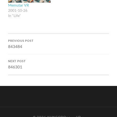
Memutar VR
2001-10-26
In "Life"
PREVIOUS POST
843484
NEXT POST
846301