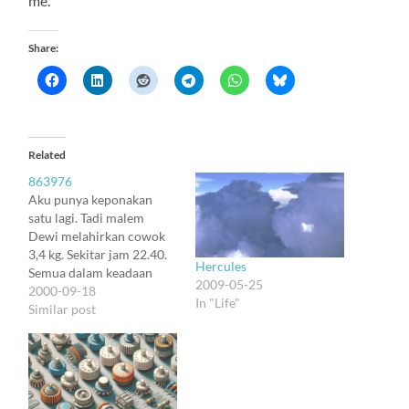
me.
Share:
Related
863976
Aku punya keponakan
satu lagi. Tadi malem
Dewi melahirkan cowok
3,4 kg. Sekitar jam 22.40.
Hercules
Semua dalam keadaan
2009-05-25
baik.
2000-09-18
In "Life"
Alhamdulillâhirrabbil`âlamîn.
Similar post
Kapan ya aku bisa ke
Jakarta. Malah disuruh
jalan ke Cirebon tiga hari
pula.