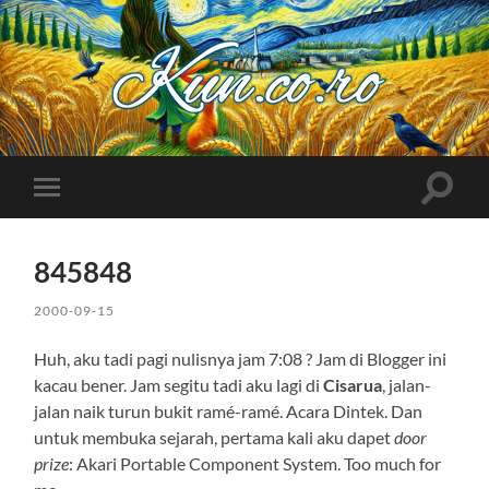
Kuncoro++
Toggle
Toggle
search
mobile
field
menu
845848
2000-09-15
Huh, aku tadi pagi nulisnya jam 7:08 ? Jam di Blogger ini
kacau bener. Jam segitu tadi aku lagi di
Cisarua
, jalan-
jalan naik turun bukit ramé-ramé. Acara Dintek. Dan
untuk membuka sejarah, pertama kali aku dapet
door
prize
: Akari Portable Component System. Too much for