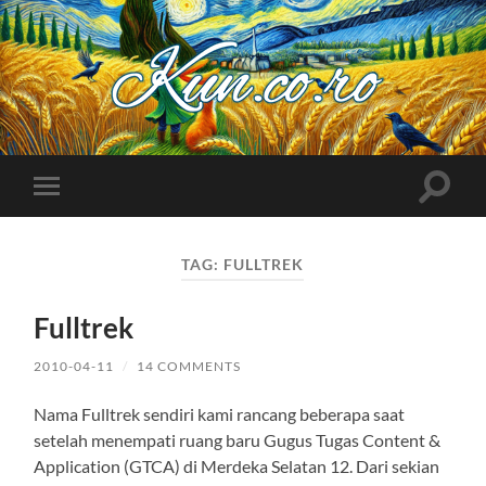
Kuncoro++
Toggle
Toggle
search
mobile
field
menu
TAG:
FULLTREK
Fulltrek
2010-04-11
/
14 COMMENTS
Nama Fulltrek sendiri kami rancang beberapa saat
setelah menempati ruang baru Gugus Tugas Content &
Application (GTCA) di Merdeka Selatan 12. Dari sekian