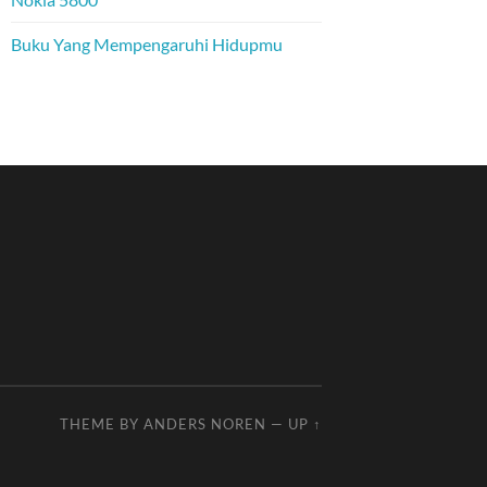
Buku Yang Mempengaruhi Hidupmu
THEME BY
ANDERS NOREN
—
UP ↑