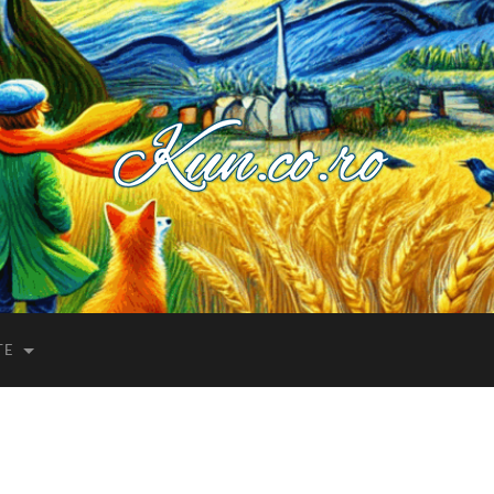
Kuncoro++
TE