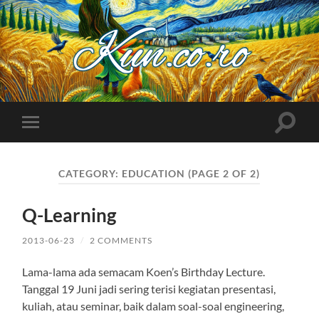
Kuncoro++
Toggle
Toggle
search
mobile
field
menu
CATEGORY:
EDUCATION
(PAGE 2 OF 2)
Q-Learning
2013-06-23
/
2 COMMENTS
Lama-lama ada semacam Koen’s Birthday Lecture.
Tanggal 19 Juni jadi sering terisi kegiatan presentasi,
kuliah, atau seminar, baik dalam soal-soal engineering,