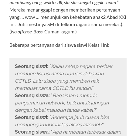
membuang uang, waktu, dll, sia-sia: sangat nggak sopan.
”
Mereka menanggapi dengan memberikan pertanyaan
yang … wow … menunjukkan kehebatan anak2 Abad XXI
ini. Duh, mestinya SM di Telkom diganti sama mereka :).
(
No offense, Boss
. Cuman kagum.)
Beberapa pertanyaan dari siswa siswi Kelas I ini:
Seorang siswi:
“
Kalau setiap negara berhak
memberi lisensi nama domain di bawah
CCTLD. Lalu siapa yang memberi hak
membuat nama CCTLD itu sendiri?
“
Seorang siswa:
“
Bagaimana metode
pengamanan network, baik untuk jaringan
dengan kabel maupun tanda kabel?
“
Seorang siswi:
“
Seberapa jauh cuaca bisa
mempengaruhi kualitas akses Internet?
“
Seorang siswa:
“
Apa hambatan terbesar dalam