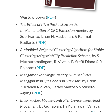
Wastuwibowo (
PDF
)
The Effect of IPv6 Packet Size on the
Implementation of CRC Extension Header
, by
Supriyanto, Iznan H. Hasbullah, & Rahmat
Budiarto (
PDF
)
A Modified Weighted Clustering Algorithm for Stable
Clustering using Mobility Prediction Scheme
, by S.
Muthuramalingam, R. Viveka, B. Steffi Diana & R.
Rajaram (
PDF
)
Mengamankan Single Identity Number (SIN)
Menggunakan QR Code dan Sidik Jari
, by Fridh
Zurriyadi Ridwan, Hariyo Santoso & Wiseto
Agung (
PDF
)
EnsoTracker: Mouse Controller Device using Head
Movement
, by Gunawan, Tri Kurniawan Wijaya,