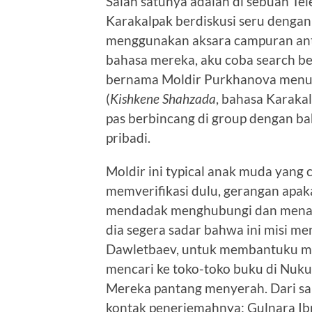
Salah satunya adalah di sebuah T
Karakalpak berdiskusi seru denga
menggunakan aksara campuran antar
bahasa mereka, aku coba search b
bernama Moldir Purkhanova menul
(
Kishkene Shahzada
, bahasa Karaka
pas berbincang di group dengan bah
pribadi.
Moldir ini typical anak muda yang c
memverifikasi dulu, gerangan apak
mendadak menghubungi dan menany
dia segera sadar bahwa ini misi men
Dawletbaev, untuk membantuku m
mencari ke toko-toko buku di Nuku
Mereka pantang menyerah. Dari sa
kontak penerjemahnya: Gulnara I