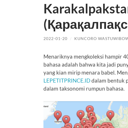
Karakalpaksta
(Қарақалпақс
2022-01-20
/
KUNCORO WASTUWIBO
Menariknya mengkoleksi hampir 40
bahasa adalah bahwa kita jadi pun
yang kian mirip menara babel. M
LEPETITPRINCE.ID
dalam bentuk p
dalam taksonomi rumpun bahasa.