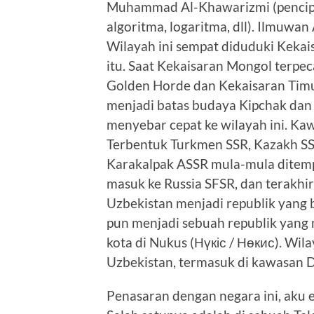
Muhammad Al-Khawarizmi (pencipt
algoritma, logaritma, dll). Ilmuwan 
Wilayah ini sempat diduduki Keka
itu. Saat Kekaisaran Mongol terpec
Golden Horde dan Kekaisaran Timur 
menjadi batas budaya Kipchak dan K
menyebar cepat ke wilayah ini. Kaw
Terbentuk Turkmen SSR, Kazakh SS
Karakalpak ASSR mula-mula ditem
masuk ke Russia SFSR, dan terakhir
Uzbekistan menjadi republik yang
pun menjadi sebuah republik yang m
kota di Nukus (Нүкіс / Нөкис). Wil
Uzbekistan, termasuk di kawasan D
Penasaran dengan negara ini, aku e