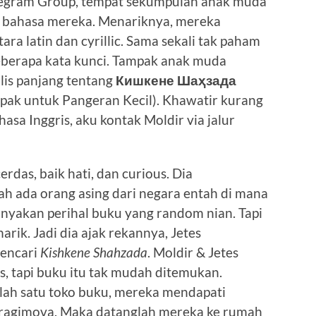
elegram Group, tempat sekumpulan anak muda
n bahasa mereka. Menariknya, mereka
a latin dan cyrillic. Sama sekali tak paham
eberapa kata kunci. Tampak anak muda
is panjang tentang
Кишкене Шаҳзада
lpak untuk Pangeran Kecil). Khawatir kurang
asa Inggris, aku kontak Moldir via jalur
erdas, baik hati, dan curious. Dia
ah ada orang asing dari negara entah di mana
akan perihal buku yang random nian. Tapi
arik. Jadi dia ajak rekannya, Jetes
encari
Kishkene Shahzada
. Moldir & Jetes
s, tapi buku itu tak mudah ditemukan.
lah satu toko buku, mereka mendapati
bragimova. Maka datanglah mereka ke rumah