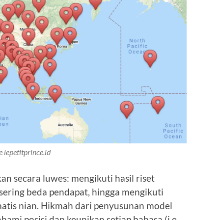
e lepetitprince.id
an secara luwes: mengikuti hasil riset
 sering beda pendapat, hingga mengikuti
tis nian. Hikmah dari penyusunan model
hami posisi dan keunikan setiap bahasa (i.e.