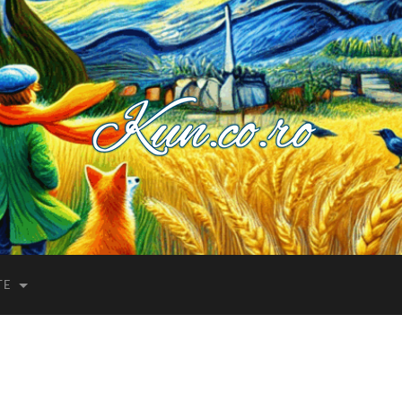
Kuncoro++
TE