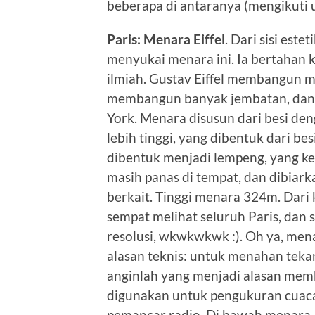
beberapa di antaranya (mengikuti u
Paris: Menara Eiffel
. Dari sisi este
menyukai menara ini. Ia bertahan k
ilmiah. Gustav Eiffel membangun m
membangun banyak jembatan, dan 
York. Menara disusun dari besi de
lebih tinggi, yang dibentuk dari besi
dibentuk menjadi lempeng, yang k
masih panas di tempat, dan dibiar
berkait. Tinggi menara 324m. Dari k
sempat melihat seluruh Paris, da
resolusi, wkwkwkwk :). Oh ya, mena
alasan teknis: untuk menahan teka
anginlah yang menjadi alasan memb
digunakan untuk pengukuran cuaca
pemancar radio. Di bawah menara,