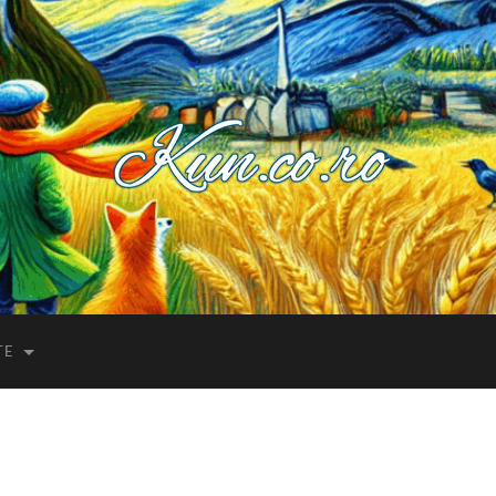
Kuncoro++
TE