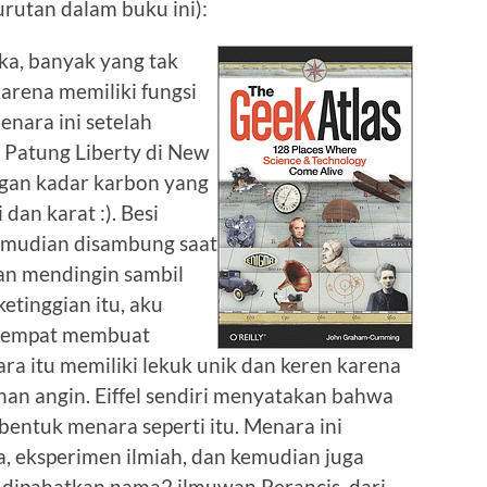
rutan dalam buku ini):
tika, banyak yang tak
arena memiliki fungsi
enara ini setelah
Patung Liberty di New
ngan kadar karbon yang
 dan karat :). Besi
emudian disambung saat
kan mendingin sambil
etinggian itu, aku
n sempat membuat
ra itu memiliki lekuk unik dan keren karena
nan angin. Eiffel sendiri menyatakan bahwa
entuk menara seperti itu. Menara ini
, eksperimen ilmiah, dan kemudian juga
 dipahatkan nama2 ilmuwan Perancis, dari