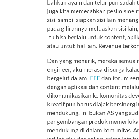
bahkan ayam dan telur pun sudah ter
juga kita memecahkan pesimisme m
sisi, sambil siapkan sisi lain men
pada gilirannya meluaskan sisi lain
Itu bisa berlalu untuk content, apli
atau untuk hal lain. Revenue terko
Dan yang menarik, mereka semua 
engineer, aku merasa di surga kala
bergelut dalam
IEEE
dan forum seru
dengan aplikasi dan content melal
dikomunikasikan ke komunitas deve
kreatif pun harus diajak bersinerg
mendukung. Ini bukan AS yang sud
pengembangan produk memerlukan 
mendukung di dalam komunitas. Antar
jadilah aku dan rekan-rekan lain tu