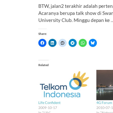
BTW, jalan2 terakhir adalah perte
Acaranya berupa talk show di Swar
University Club. Minggu depan ke 
Share:
Related
4G Forum 
Life Confident
2010-07-
2009-10-17
In "Netwo
In "Life"