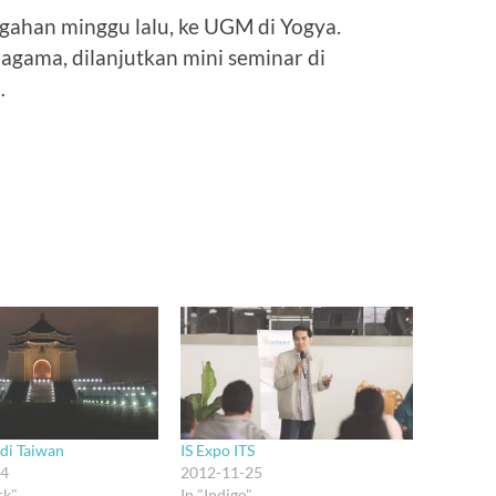
ngahan minggu lalu, ke UGM di Yogya.
agama, dilanjutkan mini seminar di
…
di Taiwan
IS Expo ITS
14
2012-11-25
rk"
In "Indigo"