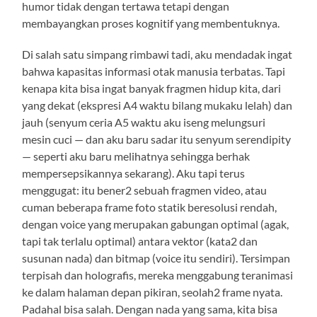
humor tidak dengan tertawa tetapi dengan
membayangkan proses kognitif yang membentuknya.
Di salah satu simpang rimbawi tadi, aku mendadak ingat
bahwa kapasitas informasi otak manusia terbatas. Tapi
kenapa kita bisa ingat banyak fragmen hidup kita, dari
yang dekat (ekspresi A4 waktu bilang mukaku lelah) dan
jauh (senyum ceria A5 waktu aku iseng melungsuri
mesin cuci — dan aku baru sadar itu senyum serendipity
— seperti aku baru melihatnya sehingga berhak
mempersepsikannya sekarang). Aku tapi terus
menggugat: itu bener2 sebuah fragmen video, atau
cuman beberapa frame foto statik beresolusi rendah,
dengan voice yang merupakan gabungan optimal (agak,
tapi tak terlalu optimal) antara vektor (kata2 dan
susunan nada) dan bitmap (voice itu sendiri). Tersimpan
terpisah dan holografis, mereka menggabung teranimasi
ke dalam halaman depan pikiran, seolah2 frame nyata.
Padahal bisa salah. Dengan nada yang sama, kita bisa