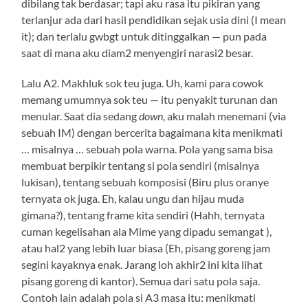
dibilang tak berdasar; tapi aku rasa itu pikiran yang
terlanjur ada dari hasil pendidikan sejak usia dini (I mean
it); dan terlalu gwbgt untuk ditinggalkan — pun pada
saat di mana aku diam2 menyengiri narasi2 besar.
Lalu A2. Makhluk sok teu juga. Uh, kami para cowok
memang umumnya sok teu — itu penyakit turunan dan
menular. Saat dia sedang
down
, aku malah menemani (via
sebuah IM) dengan bercerita bagaimana kita menikmati
… misalnya … sebuah pola warna. Pola yang sama bisa
membuat berpikir tentang si pola sendiri (misalnya
lukisan), tentang sebuah komposisi (Biru plus oranye
ternyata ok juga. Eh, kalau ungu dan hijau muda
gimana?), tentang frame kita sendiri (Hahh, ternyata
cuman kegelisahan ala Mime yang dipadu semangat ),
atau hal2 yang lebih luar biasa (Eh, pisang goreng jam
segini kayaknya enak. Jarang loh akhir2 ini kita lihat
pisang goreng di kantor). Semua dari satu pola saja.
Contoh lain adalah pola si A3 masa itu: menikmati