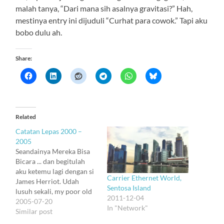
malah tanya, “Dari mana sih asalnya gravitasi?” Hah,
mestinya entry ini dijuduli “Curhat para cowok.” Tapi aku
bobo dulu ah.
Share:
Related
Catatan Lepas 2000 –
2005
Seandainya Mereka Bisa
Bicara ... dan begitulah
aku ketemu lagi dengan si
Carrier Ethernet World,
James Herriot. Udah
Sentosa Island
lusuh sekali, my poor old
2011-12-04
pal. Coba, apa aku masih
2005-07-20
In "Network"
membacanya dengan
Similar post
kacamata yang sama