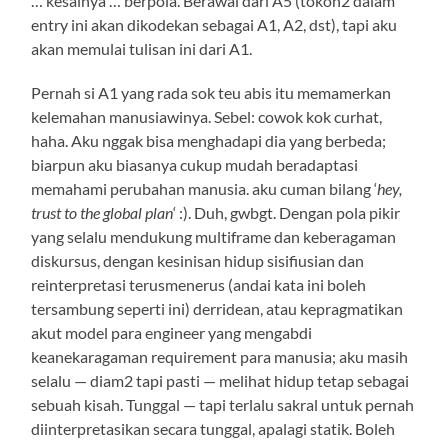
… kesalnya … berpola. Berawal dari A5 (tokoh2 dalam
entry ini akan dikodekan sebagai A1, A2, dst), tapi aku
akan memulai tulisan ini dari A1.
Pernah si A1 yang rada sok teu abis itu memamerkan
kelemahan manusiawinya. Sebel: cowok kok curhat,
haha. Aku nggak bisa menghadapi dia yang berbeda;
biarpun aku biasanya cukup mudah beradaptasi
memahami perubahan manusia. aku cuman bilang ‘
hey,
trust to the global plan
‘ :). Duh, gwbgt. Dengan pola pikir
yang selalu mendukung multiframe dan keberagaman
diskursus, dengan kesinisan hidup sisifiusian dan
reinterpretasi terusmenerus (andai kata ini boleh
tersambung seperti ini) derridean, atau kepragmatikan
akut model para engineer yang mengabdi
keanekaragaman requirement para manusia; aku masih
selalu — diam2 tapi pasti — melihat hidup tetap sebagai
sebuah kisah. Tunggal — tapi terlalu sakral untuk pernah
diinterpretasikan secara tunggal, apalagi statik. Boleh