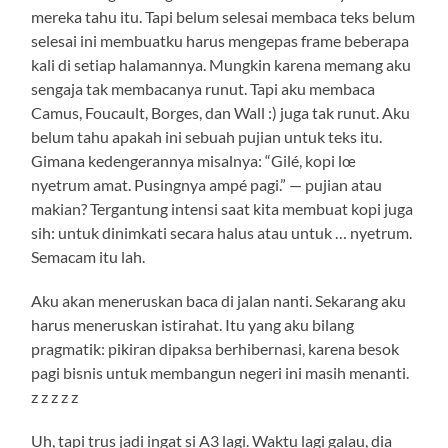
mereka tahu itu. Tapi belum selesai membaca teks belum
selesai ini membuatku harus mengepas frame beberapa
kali di setiap halamannya. Mungkin karena memang aku
sengaja tak membacanya runut. Tapi aku membaca
Camus, Foucault, Borges, dan Wall :) juga tak runut. Aku
belum tahu apakah ini sebuah pujian untuk teks itu.
Gimana kedengerannya misalnya: “Gilé, kopi lœ
nyetrum amat. Pusingnya ampé pagi.” — pujian atau
makian? Tergantung intensi saat kita membuat kopi juga
sih: untuk dinimkati secara halus atau untuk … nyetrum.
Semacam itu lah.
Aku akan meneruskan baca di jalan nanti. Sekarang aku
harus meneruskan istirahat. Itu yang aku bilang
pragmatik: pikiran dipaksa berhibernasi, karena besok
pagi bisnis untuk membangun negeri ini masih menanti.
z z z z z
Uh, tapi trus jadi ingat si A3 lagi. Waktu lagi galau, dia