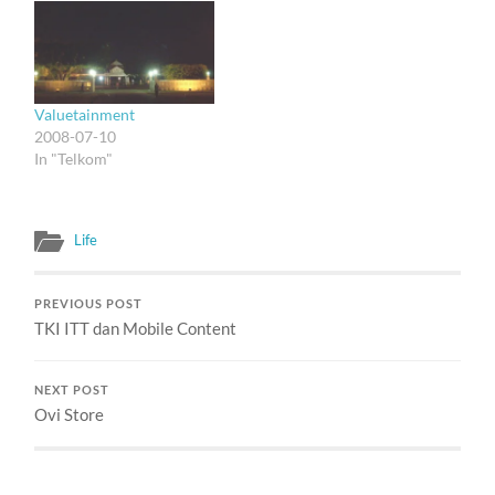
dengan tahun-tahun dulu.
Kayaknya sih nggak.
Kadang, kalau aku lagi
naif, emang rasanya ingin
ikut jadi hero yang
Valuetainment
memperbaiki dunia…
2008-07-10
In "Telkom"
Life
PREVIOUS POST
TKI ITT dan Mobile Content
NEXT POST
Ovi Store