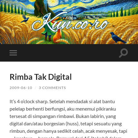
Kuncoro++
Toggle
Toggle
search
mobile
field
menu
Rimba Tak Digital
2009-06-10
/
3 COMMENTS
It’s 4 o’clock sharp. Setelah mendadak si alat bantu
pelelap berhenti berfungsi, aku menemui pikiranku
tersesat di simpangan rimbawi. Bukan labirin, yang
digital dan/atau borgesian (huss), tetapi sesuatu yang
rimbun, dengan hanya sedikit celah, acak menyesak, tapi