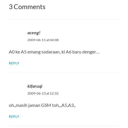
3 Comments
aceng!
2009-06-11 at 04:08
A0 ke A5 emang sodaraan, kl A6 baru denger…
REPLY
kifaruqi
2009-06-13 at 12:32
oh,,masih jaman GSM toh,,,A5,A3,,
REPLY