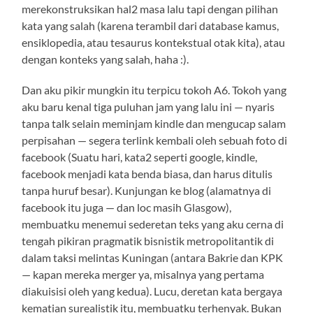
merekonstruksikan hal2 masa lalu tapi dengan pilihan
kata yang salah (karena terambil dari database kamus,
ensiklopedia, atau tesaurus kontekstual otak kita), atau
dengan konteks yang salah, haha :).
Dan aku pikir mungkin itu terpicu tokoh A6. Tokoh yang
aku baru kenal tiga puluhan jam yang lalu ini — nyaris
tanpa talk selain meminjam kindle dan mengucap salam
perpisahan — segera terlink kembali oleh sebuah foto di
facebook (Suatu hari, kata2 seperti google, kindle,
facebook menjadi kata benda biasa, dan harus ditulis
tanpa huruf besar). Kunjungan ke blog (alamatnya di
facebook itu juga — dan loc masih Glasgow),
membuatku menemui sederetan teks yang aku cerna di
tengah pikiran pragmatik bisnistik metropolitantik di
dalam taksi melintas Kuningan (antara Bakrie dan KPK
— kapan mereka merger ya, misalnya yang pertama
diakuisisi oleh yang kedua). Lucu, deretan kata bergaya
kematian surealistik itu, membuatku terhenyak. Bukan