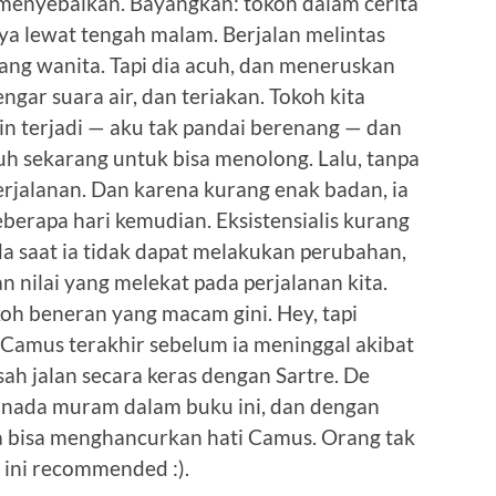
 menyebalkan. Bayangkan: tokoh dalam cerita
ya lewat tengah malam. Berjalan melintas
rang wanita. Tapi dia acuh, dan meneruskan
engar suara air, dan teriakan. Tokoh kita
in terjadi — aku tak pandai berenang — dan
auh sekarang untuk bisa menolong. Lalu, tanpa
rjalanan. Dan karena kurang enak badan, ia
berapa hari kemudian. Eksistensialis kurang
a saat ia tidak dapat melakukan perubahan,
n nilai yang melekat pada perjalanan kita.
oh beneran yang macam gini. Hey, tapi
 Camus terakhir sebelum ia meninggal akibat
isah jalan secara keras dengan Sartre. De
t nada muram dalam buku ini, dan dengan
 bisa menghancurkan hati Camus. Orang tak
u ini recommended :).