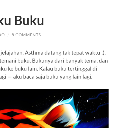
ku Buku
WO
/
8 COMMENTS
njelajahan. Asthma datang tak tepat waktu :).
ditemani buku. Bukunya dari banyak tema, dan
u ke buku lain. Kalau buku tertinggal di
gi — aku baca saja buku yang lain lagi.