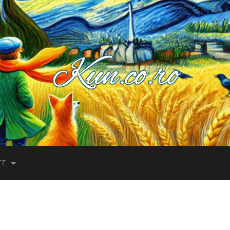
Kuncoro++
TE