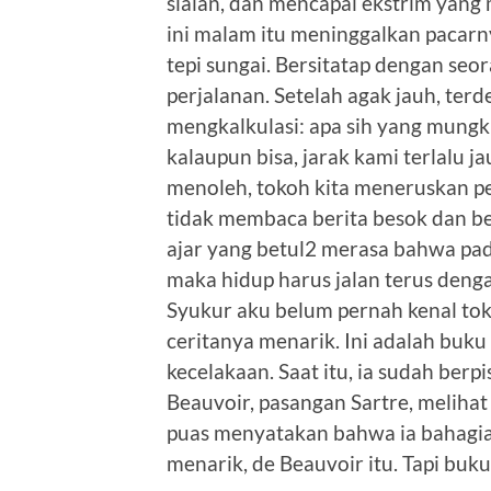
sialan, dan mencapai ekstrim yang
ini malam itu meninggalkan pacarn
tepi sungai. Bersitatap dengan seo
perjalanan. Setelah agak jauh, terd
mengkalkulasi: apa sih yang mungk
kalaupun bisa, jarak kami terlalu j
menoleh, tokoh kita meneruskan pe
tidak membaca berita besok dan be
ajar yang betul2 merasa bahwa pad
maka hidup harus jalan terus denga
Syukur aku belum pernah kenal tok
ceritanya menarik. Ini adalah buku
kecelakaan. Saat itu, ia sudah berp
Beauvoir, pasangan Sartre, meliha
puas menyatakan bahwa ia bahagia
menarik, de Beauvoir itu. Tapi buk