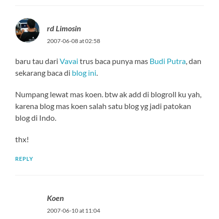
rd Limosin
2007-06-08 at 02:58
baru tau dari
Vavai
trus baca punya mas
Budi Putra
, dan
sekarang baca di
blog ini
.
Numpang lewat mas koen. btw ak add di blogroll ku yah,
karena blog mas koen salah satu blog yg jadi patokan
blog di Indo.
thx!
REPLY
Koen
2007-06-10 at 11:04