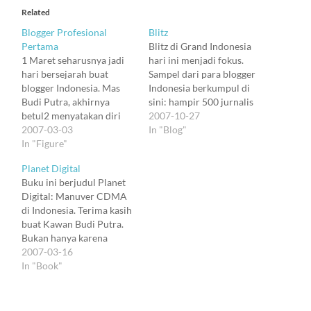
Related
Blogger Profesional
Blitz
Pertama
Blitz di Grand Indonesia
1 Maret seharusnya jadi
hari ini menjadi fokus.
hari bersejarah buat
Sampel dari para blogger
blogger Indonesia. Mas
Indonesia berkumpul di
Budi Putra, akhirnya
sini: hampir 500 jurnalis
betul2 menyatakan diri
personal internet se-
2007-10-27
keluar dari struktur
2007-03-03
Indonesia. Sebelum masuk
In "Blog"
Majalah Tempo, dan
In "Figure"
elevator, sudah tampak
berprofesi sebagai
Andika dan sebagian
Planet Digital
blogger. Dengan
anggota Kampung Gajah,
Buku ini berjudul Planet
demikian, afaik, Mas Budi
kemudian Rara dan
Digital: Manuver CDMA
menjadi blogger
sebagian anggota Anging
di Indonesia. Terima kasih
profesional pertama di
Mamiri. Elevator
buat Kawan Budi Putra.
Indonesia. Blogger
mengangkat kami dan
Bukan hanya karena
profesional? Ya,
langsung melontarkan ke
berbaik hati memberikan
2007-03-16
sementara kami2 yang
keriuhan Lt 8.…
buku ini, tetapi, lebih dari
In "Book"
lain menjadikan kegiatan
itu, karena telah menulis
weblog sebagai hobi,
buku yang menarik ini.
pengisi waktu…
Kawan Budi menulisnya