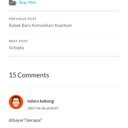
Blog
,
Web
sebagai bagian dari
triloginya, setelah Planet
Selular dan Planet
PREVIOUS POST
Internet. Buku ini unik.…
Babak Baru Komunikasi Kuantum
NEXT POST
Scitopia
15 Comments
ndoro kakung
2007-06-06 at 04:07
dibayar? berapa?