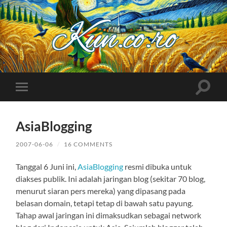
Kuncoro++
Toggle
Toggle
search
mobile
field
menu
AsiaBlogging
2007-06-06
/
16 COMMENTS
Tanggal 6 Juni ini,
AsiaBlogging
resmi dibuka untuk
diakses publik. Ini adalah jaringan blog (sekitar 70 blog,
menurut siaran pers mereka) yang dipasang pada
belasan domain, tetapi tetap di bawah satu payung.
Tahap awal jaringan ini dimaksudkan sebagai network