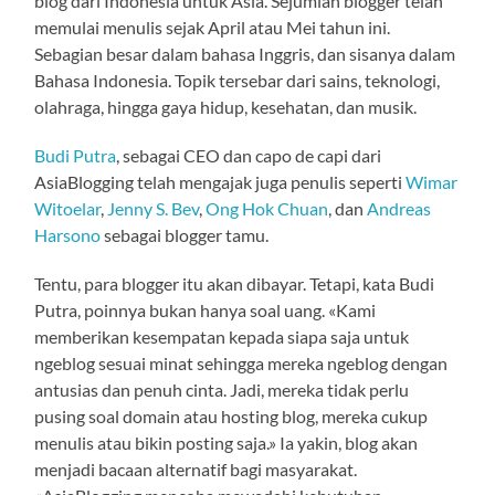
blog dari Indonesia untuk Asia. Sejumlah blogger telah
memulai menulis sejak April atau Mei tahun ini.
Sebagian besar dalam bahasa Inggris, dan sisanya dalam
Bahasa Indonesia. Topik tersebar dari sains, teknologi,
olahraga, hingga gaya hidup, kesehatan, dan musik.
Budi Putra
, sebagai CEO dan capo de capi dari
AsiaBlogging telah mengajak juga penulis seperti
Wimar
Witoelar
,
Jenny S. Bev
,
Ong Hok Chuan
, dan
Andreas
Harsono
sebagai blogger tamu.
Tentu, para blogger itu akan dibayar. Tetapi, kata Budi
Putra, poinnya bukan hanya soal uang. «Kami
memberikan kesempatan kepada siapa saja untuk
ngeblog sesuai minat sehingga mereka ngeblog dengan
antusias dan penuh cinta. Jadi, mereka tidak perlu
pusing soal domain atau hosting blog, mereka cukup
menulis atau bikin posting saja.» Ia yakin, blog akan
menjadi bacaan alternatif bagi masyarakat.