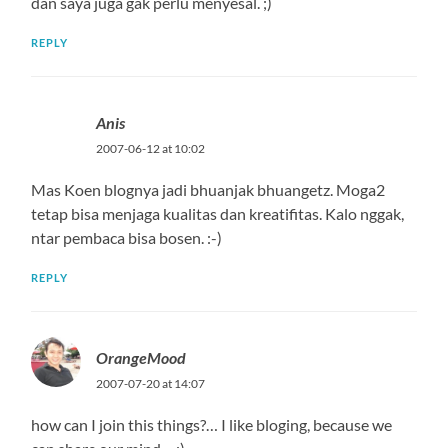
dan saya juga gak perlu menyesal. ;)
REPLY
Anis
2007-06-12 at 10:02
Mas Koen blognya jadi bhuanjak bhuangetz. Moga2
tetap bisa menjaga kualitas dan kreatifitas. Kalo nggak,
ntar pembaca bisa bosen. :-)
REPLY
OrangeMood
2007-07-20 at 14:07
how can I join this things?… I like bloging, because we