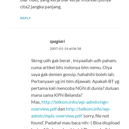
cita2 jangka panjang.
REPLY
spagiari
2007-01-14 at 06:58
Skrng udh gak berat , insyaallah udh paham,
cuma artikel bhs indonya blm nemu. Oiya
saya gak demen gossip, hahahihi boleh lah.
Pertanyaan yg ini blm dijawab: Apakah BT yg
pertama kali mencoba NGN di dunia? duluan
mana sama KPN Belanda?
Mas,
http://telkom.info/wp-admin/ngn-
overview.pdf
dan
http://telkom.info/wp-
admin/mpls-overview.pdf
‘sorry, file not
found’. Padahal mau baca nih:-( Bisa diupload