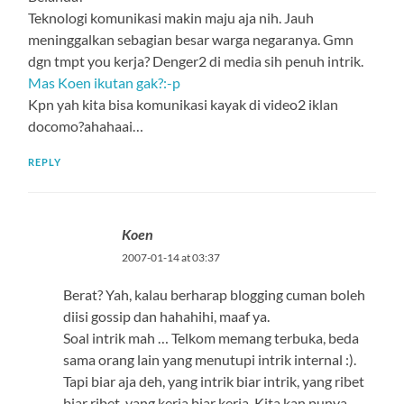
Teknologi komunikasi makin maju aja nih. Jauh
meninggalkan sebagian besar warga negaranya. Gmn
dgn tmpt you kerja? Denger2 di media sih penuh intrik.
Mas Koen ikutan gak?:-p
Kpn yah kita bisa komunikasi kayak di video2 iklan
docomo?ahahaai…
REPLY
Koen
2007-01-14 at 03:37
Berat? Yah, kalau berharap blogging cuman boleh
diisi gossip dan hahahihi, maaf ya.
Soal intrik mah … Telkom memang terbuka, beda
sama orang lain yang menutupi intrik internal :).
Tapi biar aja deh, yang intrik biar intrik, yang ribet
biar ribet, yang kerja biar kerja. Kita kan punya