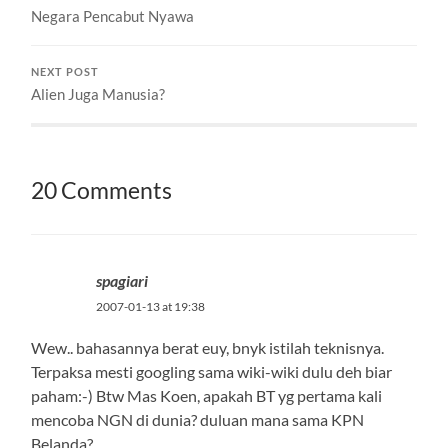
memuat wawancara jarak
Negara Pencabut Nyawa
jauh ini mulai…
NEXT POST
Alien Juga Manusia?
20 Comments
spagiari
2007-01-13 at 19:38
Wew.. bahasannya berat euy, bnyk istilah teknisnya.
Terpaksa mesti googling sama wiki-wiki dulu deh biar
paham:-) Btw Mas Koen, apakah BT yg pertama kali
mencoba NGN di dunia? duluan mana sama KPN
Belanda?