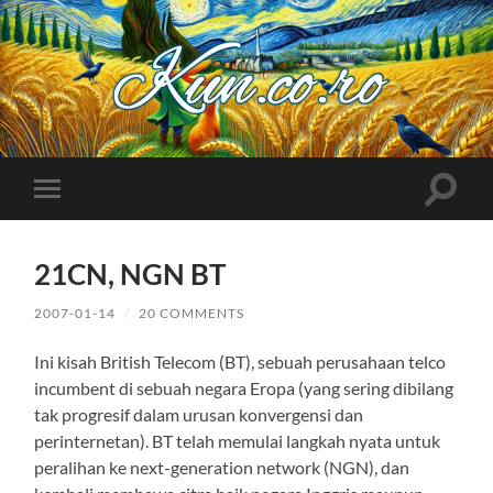
Kuncoro++
Toggle
Toggle
search
mobile
field
menu
21CN, NGN BT
2007-01-14
/
20 COMMENTS
Ini kisah British Telecom (BT), sebuah perusahaan telco
incumbent di sebuah negara Eropa (yang sering dibilang
tak progresif dalam urusan konvergensi dan
perinternetan). BT telah memulai langkah nyata untuk
peralihan ke next-generation network (NGN), dan