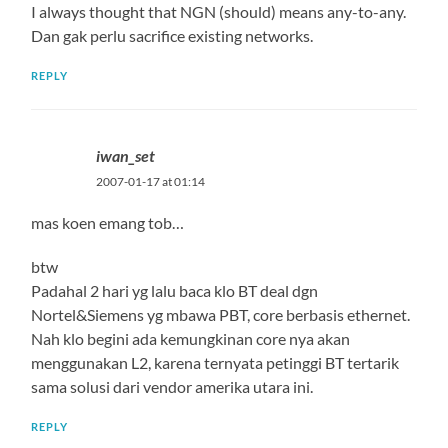
I always thought that NGN (should) means any-to-any.
Dan gak perlu sacrifice existing networks.
REPLY
iwan_set
2007-01-17 at 01:14
mas koen emang tob…
btw
Padahal 2 hari yg lalu baca klo BT deal dgn
Nortel&Siemens yg mbawa PBT, core berbasis ethernet.
Nah klo begini ada kemungkinan core nya akan
menggunakan L2, karena ternyata petinggi BT tertarik
sama solusi dari vendor amerika utara ini.
REPLY