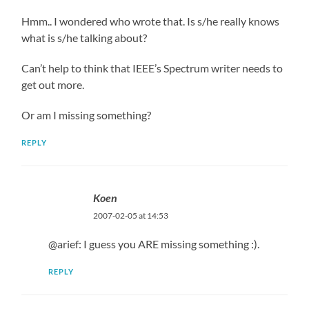
Hmm.. I wondered who wrote that. Is s/he really knows
what is s/he talking about?
Can’t help to think that IEEE’s Spectrum writer needs to
get out more.
Or am I missing something?
REPLY
Koen
2007-02-05 at 14:53
@arief: I guess you ARE missing something :).
REPLY