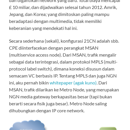
dan digantikan network yang baru. Total biaya mencapai
£ 10 miliar, dan dijadwalkan selesai tahun 2012. Amrik,
Jepang, dan Korea; yang dimitoskan paling mampu
beradaptasi dengan multimedia, tidak memiliki
keberanian yang mendekati hal ini.
Secara sederhana (sekali), konfigurasi 21CN adalah sbb.
CPE diinterfacekan dengan perangkat MSAN
(multiservice access node). Dari MSAN, trafik mengalir
sebagai data terintegrasi, dalam protokol MPLS (multi-
protocol label switch), dimana koneksi disusun dalam
semacam VC berbasis IP. Tentang MPLS dan juga NGN
ini, aku pernah bikin
whitepaper (agak kuno)
. Dari
MSAN, trafik dilarikan ke Metro Node, yang merupakan
NGN media gateway berkapasitas besar (tapi bukan
berarti secara fisik juga besar). Metro Node saling
dihubungkan dengan IP core network.