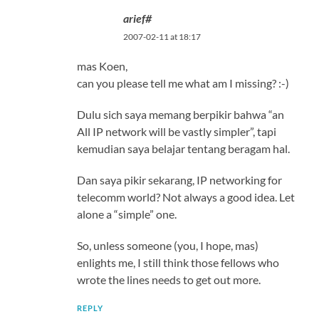
arief#
2007-02-11 at 18:17
mas Koen,
can you please tell me what am I missing? :-)
Dulu sich saya memang berpikir bahwa “an
All IP network will be vastly simpler”, tapi
kemudian saya belajar tentang beragam hal.
Dan saya pikir sekarang, IP networking for
telecomm world? Not always a good idea. Let
alone a “simple” one.
So, unless someone (you, I hope, mas)
enlights me, I still think those fellows who
wrote the lines needs to get out more.
REPLY