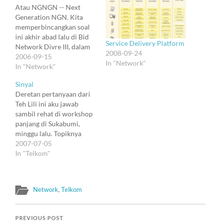
Atau NGNGN -- Next
Generation NGN. Kita
memperbincangkan soal
ini akhir abad lalu di Bid
Service Delivery Platform
Network Divre III, dalam
2008-09-24
bentuk protocol bernama
2006-09-15
In "Network"
Megaco. Dan kemudian
In "Network"
nama yang agak fancy di
Sinyal
awal abad ini: Softswitch.
Deretan pertanyaan dari
Akhirnya mereka
Teh Lili ini aku jawab
menemukan bentuk
sambil rehat di workshop
bernama NGN, dan diulas
panjang di Sukabumi,
secara teknis di jurnal-
minggu lalu. Topiknya
jurnal IEEE, dan sempat
utama tentang Pendidikan
2007-07-05
aku…
di Bidang Telekomunikasi.
In "Telkom"
Tetapi yang ditanyakan
lebih banyak tentang
sejarah (di mana,
Network
,
Telkom
mengapa, tepatkah), baru
kemudian opini :). Hari ini
Tabloid Sinyal yang
PREVIOUS POST