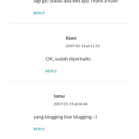
lagi ga? (kalau ada wkt aja) Thanx a hulk!
REPLY
Koen
2007-01-14 at 11:53
OK, sudah diperbaiki.
REPLY
tamu
2007-01-15 at 06:44
yang blogging biar blogging :-)
REPLY