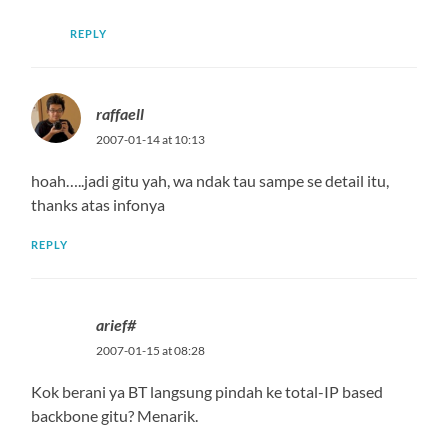
REPLY
raffaell
2007-01-14 at 10:13
hoah…..jadi gitu yah, wa ndak tau sampe se detail itu,
thanks atas infonya
REPLY
arief#
2007-01-15 at 08:28
Kok berani ya BT langsung pindah ke total-IP based
backbone gitu? Menarik.