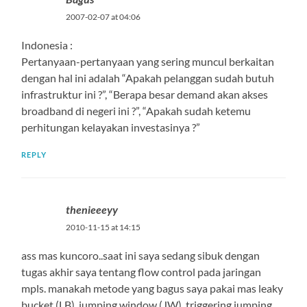
2007-02-07 at 04:06
Indonesia :
Pertanyaan-pertanyaan yang sering muncul berkaitan
dengan hal ini adalah “Apakah pelanggan sudah butuh
infrastruktur ini ?”, “Berapa besar demand akan akses
broadband di negeri ini ?”, “Apakah sudah ketemu
perhitungan kelayakan investasinya ?”
REPLY
thenieeeyy
2010-11-15 at 14:15
ass mas kuncoro..saat ini saya sedang sibuk dengan
tugas akhir saya tentang flow control pada jaringan
mpls. manakah metode yang bagus saya pakai mas leaky
bucket (LB), jumping window (JW), triggering jumping