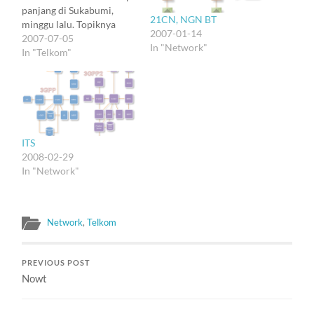
panjang di Sukabumi,
21CN, NGN BT
minggu lalu. Topiknya
2007-01-14
utama tentang Pendidikan
2007-07-05
In "Network"
di Bidang Telekomunikasi.
In "Telkom"
Tetapi yang ditanyakan
lebih banyak tentang
sejarah (di mana,
mengapa, tepatkah), baru
kemudian opini :). Hari ini
Tabloid Sinyal yang
ITS
memuat wawancara jarak
2008-02-29
jauh ini mulai…
In "Network"
Network
,
Telkom
PREVIOUS POST
Nowt