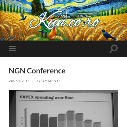
Kuncoro++
Toggle
Toggle
search
mobile
field
menu
NGN Conference
2006-09-15
/
0 COMMENTS