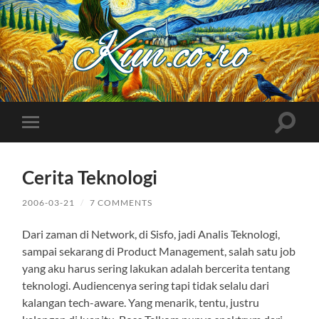
Kuncoro++
Toggle
Toggle
search
mobile
field
menu
Cerita Teknologi
2006-03-21
/
7 COMMENTS
Dari zaman di Network, di Sisfo, jadi Analis Teknologi,
sampai sekarang di Product Management, salah satu job
yang aku harus sering lakukan adalah bercerita tentang
teknologi. Audiencenya sering tapi tidak selalu dari
kalangan tech-aware. Yang menarik, tentu, justru