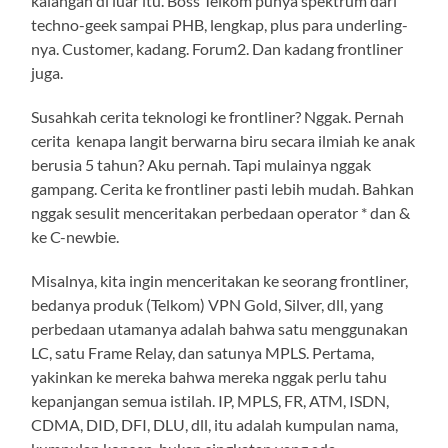
kalangan di luar itu. Boss Telkom punya spektrum dari
techno-geek sampai PHB, lengkap, plus para underling-
nya. Customer, kadang. Forum2. Dan kadang frontliner
juga.
Susahkah cerita teknologi ke frontliner? Nggak. Pernah
cerita kenapa langit berwarna biru secara ilmiah ke anak
berusia 5 tahun? Aku pernah. Tapi mulainya nggak
gampang. Cerita ke frontliner pasti lebih mudah. Bahkan
nggak sesulit menceritakan perbedaan operator * dan &
ke C-newbie.
Misalnya, kita ingin menceritakan ke seorang frontliner,
bedanya produk (Telkom) VPN Gold, Silver, dll, yang
perbedaan utamanya adalah bahwa satu menggunakan
LC, satu Frame Relay, dan satunya MPLS. Pertama,
yakinkan ke mereka bahwa mereka nggak perlu tahu
kepanjangan semua istilah. IP, MPLS, FR, ATM, ISDN,
CDMA, DID, DFI, DLU, dll, itu adalah kumpulan nama,