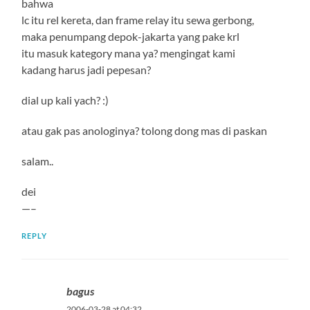
bahwa
lc itu rel kereta, dan frame relay itu sewa gerbong,
maka penumpang depok-jakarta yang pake krl
itu masuk kategory mana ya? mengingat kami
kadang harus jadi pepesan?
dial up kali yach? :)
atau gak pas anologinya? tolong dong mas di paskan
salam..
dei
—–
REPLY
bagus
2006-03-28 at 04:32