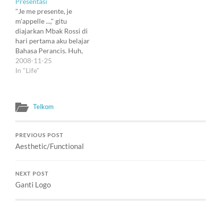
Presentasi
yang inhumane menjadi
"Je me presente, je
manusiawi sekali. Di
m'appelle ...," gitu
Divre III, Speedy sudah
diajarkan Mbak Rossi di
melalui tahap
hari pertama aku belajar
Comissioning Test, dan
Bahasa Perancis. Huh,
sekarang masuk pengujian
mempresentasikan diri :).
2008-11-25
8IC, yang dimulai hari…
Sesuatu yang berat buat
In "Life"
aku; yang bahkan
memperkenalkan diri pun
terlalu terhambat.
Telkom
Sekedar menjawab,
"Kamu dari mana?" pun
tidak pernah merasa
PREVIOUS POST
mudah dan nyaman.
Aesthetic/Functional
Harus cari pegangan kursi
atau…
NEXT POST
Ganti Logo