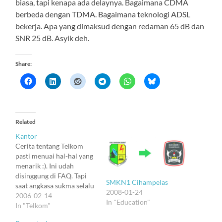
biasa, tapi kenapa ada delaynya. Bagaimana CDMA
berbeda dengan TDMA. Bagaimana teknologi ADSL
bekerja. Apa yang dimaksud dengan redaman 65 dB dan
SNR 25 dB. Asyik deh.
Share:
Related
Kantor
Cerita tentang Telkom
pasti menuai hal-hal yang
menarik :). Ini udah
disinggung di FAQ. Tapi
SMKN1 Cihampelas
saat angkasa sukma selalu
2008-01-24
bertirai mendung kelam,
2006-02-14
In "Education"
mengisi pikiran dengan
In "Telkom"
pekerjaan dan kegiatan